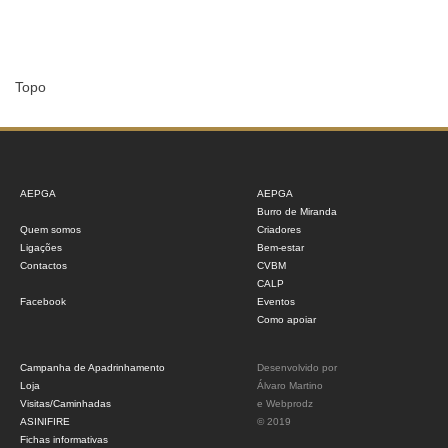
Topo
AEPGA
AEPGA
Burro de Miranda
Quem somos
Criadores
Ligações
Bem-estar
Contactos
CVBM
CALP
Facebook
Eventos
Como apoiar
Campanha de Apadrinhamento
Desenvolvido por
Loja
Álvaro Martino
Visitas/Caminhadas
e
Webprodz
ASINIFIRE
© 2019
Fichas informativas