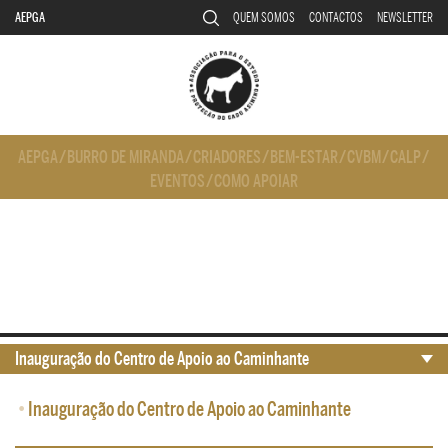
AEPGA
QUEM SOMOS
CONTACTOS
NEWSLETTER
AEPGA
/
BURRO DE MIRANDA
/
CRIADORES
/
BEM-ESTAR
/
CVBM
/
CALP
/
EVENTOS
/
COMO APOIAR
Inauguração do Centro de Apoio ao Caminhante
•
Inauguração do Centro de Apoio ao Caminhante