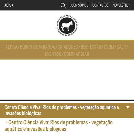
AEPGA
QUEM SOMOS
CONTACTOS
NEWSLETTER
AEPGA
/
BURRO DE MIRANDA
/
CRIADORES
/
BEM-ESTAR
/
CVBM
/
CALP
/
EVENTOS
/
COMO APOIAR
Centro Ciência Viva: Rios de problemas - vegetação aquática e
invasões biológicas
•
Centro Ciência Viva: Rios de problemas - vegetação
aquática e invasões biológicas