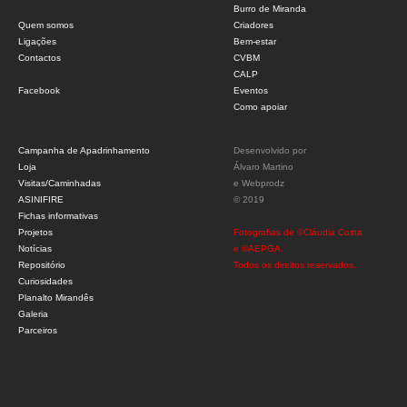
Burro de Miranda
Quem somos
Criadores
Ligações
Bem-estar
Contactos
CVBM
CALP
Facebook
Eventos
Como apoiar
Campanha de Apadrinhamento
Desenvolvido por
Loja
Álvaro Martino
Visitas/Caminhadas
e
Webprodz
ASINIFIRE
© 2019
Fichas informativas
Projetos
Fotografias de ©Cláudia Costa
Notícias
e ©AEPGA.
Repositório
Todos os direitos reservados.
Curiosidades
Planalto Mirandês
Galeria
Parceiros