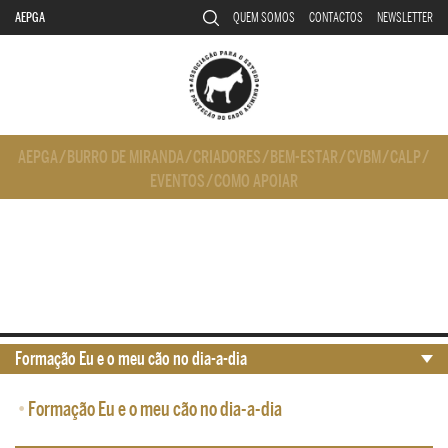
AEPGA
QUEM SOMOS
CONTACTOS
NEWSLETTER
AEPGA
/
BURRO DE MIRANDA
/
CRIADORES
/
BEM-ESTAR
/
CVBM
/
CALP
/
EVENTOS
/
COMO APOIAR
Formação Eu e o meu cão no dia-a-dia
•
Formação Eu e o meu cão no dia-a-dia