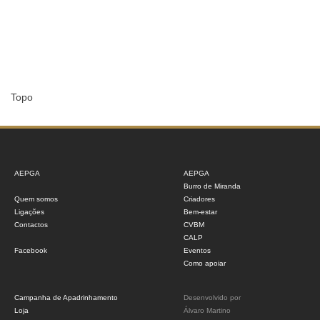
Topo
AEPGA
AEPGA
Burro de Miranda
Quem somos
Criadores
Ligações
Bem-estar
Contactos
CVBM
CALP
Facebook
Eventos
Como apoiar
Campanha de Apadrinhamento
Desenvolvido por
Loja
Álvaro Martino