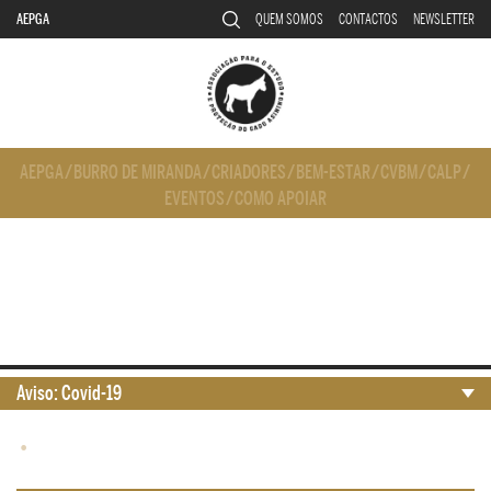
AEPGA
QUEM SOMOS
CONTACTOS
NEWSLETTER
AEPGA
/
BURRO DE MIRANDA
/
CRIADORES
/
BEM-ESTAR
/
CVBM
/
CALP
/
EVENTOS
/
COMO APOIAR
Aviso: Covid-19
•