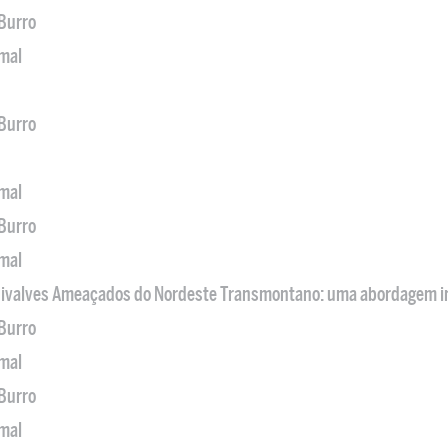
 Burro
imal
 Burro
imal
 Burro
imal
 Bivalves Ameaçados do Nordeste Transmontano: uma abordagem i
 Burro
imal
 Burro
imal