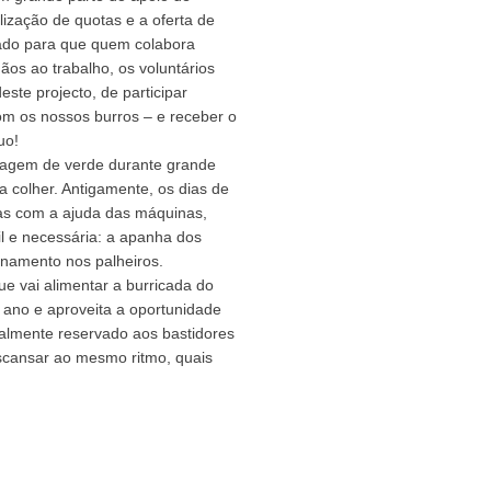
lização de quotas e a oferta de
iado para que quem colabora
ãos ao trabalho, os voluntários
ste projecto, de participar
om os nossos burros – e receber o
uo!
sagem de verde durante grande
a colher. Antigamente, os dias de
 mas com a ajuda das máquinas,
l e necessária: a apanha dos
enamento nos palheiros.
ue vai alimentar a burricada do
 ano e aproveita a oportunidade
ralmente reservado aos bastidores
scansar ao mesmo ritmo, quais