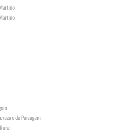
Martino
Martino
agem
tureza e da Paisagem
Rural