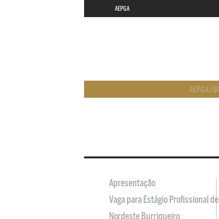
AEPGA
AEPGA
/
B
Apresentação
Vaga para Estágio Profissional 
Nordeste Burriqueiro