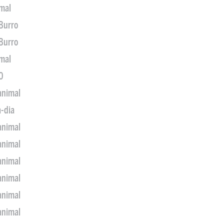
imal
 Burro
 Burro
imal
0
animal
a-dia
animal
animal
animal
animal
animal
animal