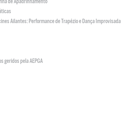
nha de Apadrinhamento
áticas
acines Ailantes: Performance de Trapézio e Dança Improvisada
os geridos pela AEPGA