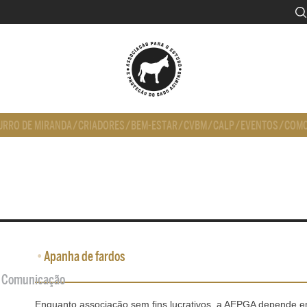
URRO DE MIRANDA
/
CRIADORES
/
BEM-ESTAR
/
CVBM
/
CALP
/
EVENTOS
/
COMO
•
Apanha de fardos
de Comunicação
Enquanto associação sem fins lucrativos, a AEPGA depende e