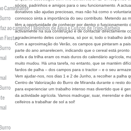
sócios, padrinhos e amigos para o seu funcionamento. A actua
 ao Caminhante
donativos são ajudas preciosas, mas não há como o voluntar
 Burro
connosco sinta a importância do seu contributo. Metendo as m
têm a oportunidade de conhecer por dentro o funcionamento de
 faz ao caminho | Moinhos de Água e Cuscos de Trigo-Barbela
activamente na sua construção e de contactar directamente c
an Fiesta
agradecimento deles compensa, só por si, todo o trabalho árd
Com a aproximação do Verão, os campos que pintaram a pai
 Burro
parte do ano amarelecem, indicando que o cereal está pronto 
ceifa e da trilha eram os mais duros do calendário agrícola,
imal
muito mudou. Há uma tarefa, no entanto, que se mantém difíci
fardos de palha – dos campos para o tractor – e o seu armaz
Vem ajudar-nos, nos dias 1 e 2 de Junho, a recolher a palha q
imal
Centro de Valorização do Burro de Miranda durante o resto do
 Burro
para experienciar um trabalho intenso mas divertido que é ge
da actividade agrícola. Vamos madrugar, suar, merendar e de
nte
ceifeiros a trabalhar de sol a sol!
imal
 Burro