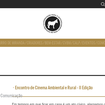
URRO DE MIRANDA
/
CRIADORES
/
BEM-ESTAR
/
CVBM
/
CALP
/
EVENTOS
/
COMO
•
Encontro de Cinema Ambiental e Rural - II Edição
de Comunicação
Em tempos em que ficar em casa é um ato cívico, alargamos o