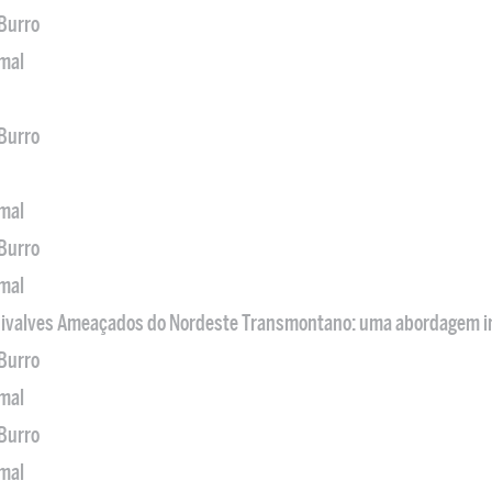
 Burro
imal
 Burro
imal
 Burro
imal
 Bivalves Ameaçados do Nordeste Transmontano: uma abordagem i
 Burro
imal
 Burro
imal