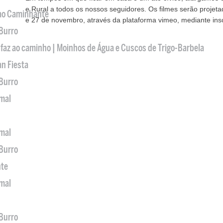
e Rural a todos os nossos seguidores. Os filmes serão projeta
 ao Caminhante
e 27 de novembro, através da plataforma vimeo, mediante ins
 Burro
 faz ao caminho | Moinhos de Água e Cuscos de Trigo-Barbela
an Fiesta
 Burro
imal
imal
 Burro
nte
imal
 Burro