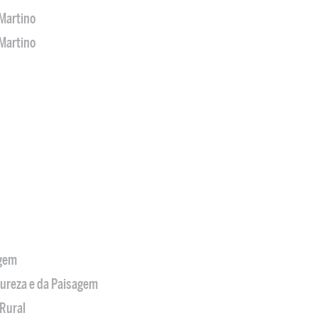
Martino
Martino
agem
tureza e da Paisagem
Rural