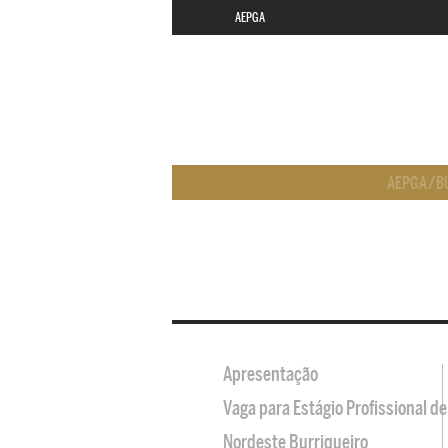
AEPGA
AEPGA
/
B
Apresentação
Vaga para Estágio Profissional 
Nordeste Burriqueiro