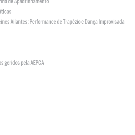
nha de Apadrinhamento
áticas
acines Ailantes: Performance de Trapézio e Dança Improvisada
os geridos pela AEPGA