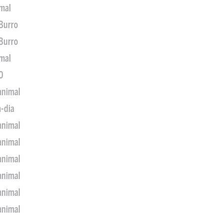
imal
 Burro
 Burro
imal
0
animal
a-dia
animal
animal
animal
animal
animal
animal