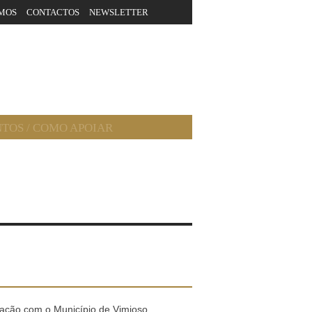
MOS
CONTACTOS
NEWSLETTER
NTOS
/
COMO APOIAR
ação com o Município de Vimioso,