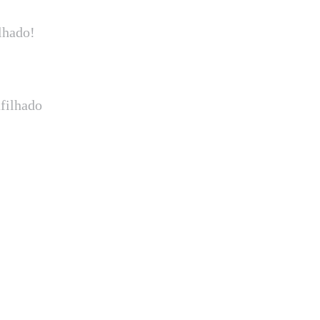
lhado!
filhado