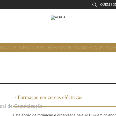
QUEM SO
MIRANDA
/
CRIADORES
/
BEM-ESTAR
/
CVBM
/
CALP
/
EVE
•
Formaçao em cercas eléctricas
onal de Comunicação
Esta acção de formação é organizada pela AEPGA em colabor