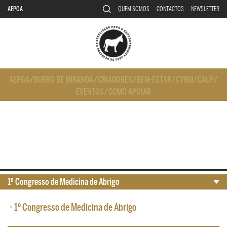
AEPGA
QUEM SOMOS
CONTACTOS
NEWSLETTER
AEPGA
/
BURRO DE MIRANDA
/
CRIADORES
/
BEM-ESTAR
/
CVBM
/
CALP
/
EVENTOS
/
COMO APOIAR
1º Congresso de Medicina de Abrigo
•
1º Congresso de Medicina de Abrigo