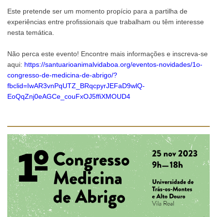
Este pretende ser um momento propício para a partilha de
experiências entre profissionais que trabalham ou têm interesse
nesta temática.
Não perca este evento! Encontre mais informações e inscreva-se
aqui:
https://santuarioanimalvidaboa.org/eventos-novidades/1o-
congresso-de-medicina-de-abrigo/?
fbclid=IwAR3vnPqUTZ_BRqcpyrJEFaD9wlQ-
EoQqZnj0eAGCe_couFxOJ5ffiXMOUD4