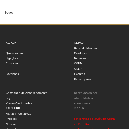
Topo
AEPGA
AEPGA
Burro de Miranda
Quem somos
Criadores
Ligações
Bem-estar
Contactos
CVBM
CALP
Facebook
Eventos
Como apoiar
Campanha de Apadrinhamento
Desenvolvido por
Loja
Álvaro Martino
Visitas/Caminhadas
e
Webprodz
ASINIFIRE
© 2019
Fichas informativas
Projetos
Fotografias de ©Cláudia Costa
Notícias
e ©AEPGA.