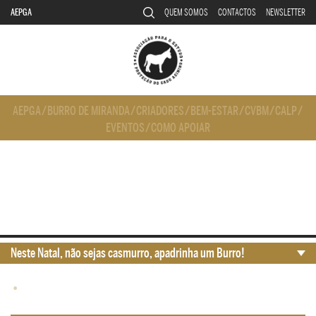
AEPGA
QUEM SOMOS
CONTACTOS
NEWSLETTER
AEPGA
/
BURRO DE MIRANDA
/
CRIADORES
/
BEM-ESTAR
/
CVBM
/
CALP
/
EVENTOS
/
COMO APOIAR
Neste Natal, não sejas casmurro, apadrinha um Burro!
•