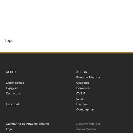
Topo
AEPGA
AEPGA
Burro de Miranda
Quem somos
Criadores
Ligações
Bem-estar
Contactos
CVBM
CALP
Facebook
Eventos
Como apoiar
Campanha de Apadrinhamento
Desenvolvido por
Loja
Álvaro Martino