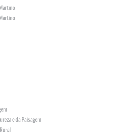
Martino
Martino
agem
tureza e da Paisagem
Rural