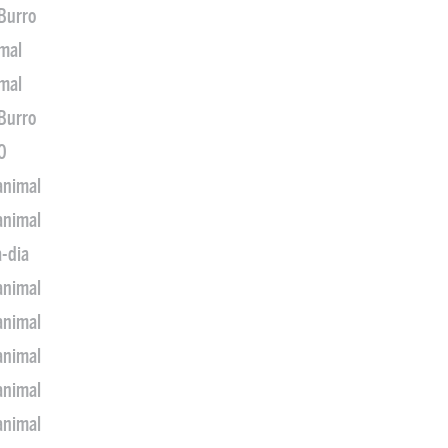
 Burro
imal
imal
 Burro
0
animal
animal
a-dia
animal
animal
animal
animal
animal