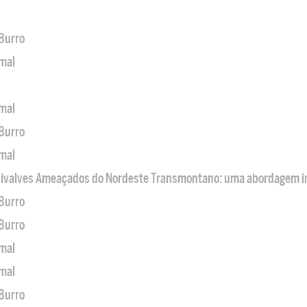
 Burro
imal
imal
 Burro
imal
 Bivalves Ameaçados do Nordeste Transmontano: uma abordagem i
 Burro
 Burro
imal
imal
 Burro