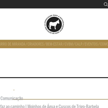
URRO DE MIRANDA
/
CRIADORES
/
BEM-ESTAR
/
CVBM
/
CALP
/
EVENTOS
/
COMO
•
de Comunicação
 faz ao caminho | Moinhos de Água e Cuscos de Trigo-Barbela