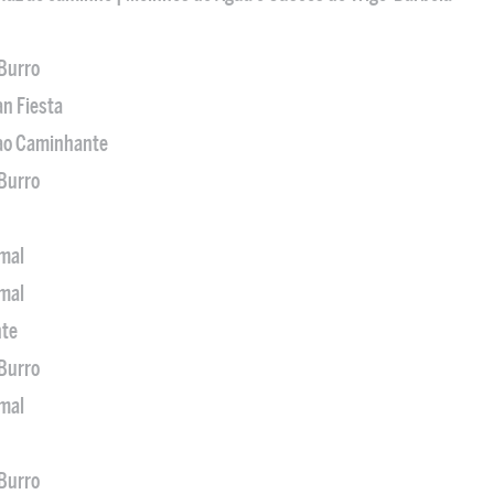
 Burro
an Fiesta
 ao Caminhante
 Burro
imal
imal
nte
 Burro
imal
 Burro