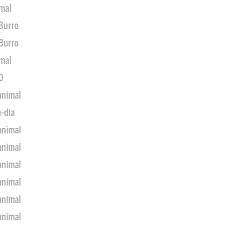
imal
 Burro
 Burro
imal
0
animal
a-dia
animal
animal
animal
animal
animal
animal