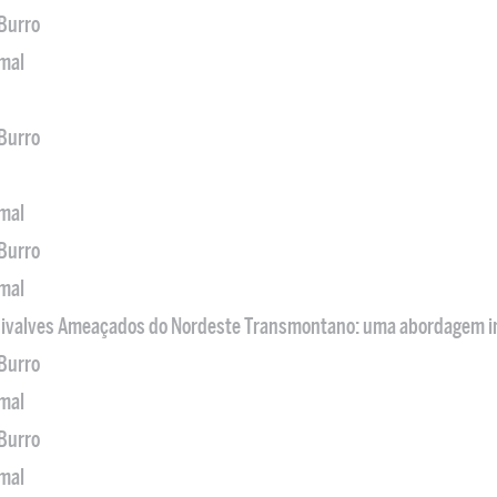
 Burro
imal
 Burro
imal
 Burro
imal
 Bivalves Ameaçados do Nordeste Transmontano: uma abordagem i
 Burro
imal
 Burro
imal