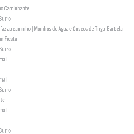
 ao Caminhante
 Burro
 faz ao caminho | Moinhos de Água e Cuscos de Trigo-Barbela
an Fiesta
 Burro
imal
imal
 Burro
nte
imal
 Burro