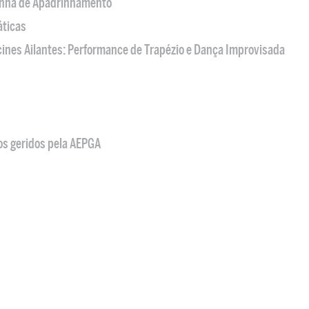
nha de Apadrinhamento
áticas
acines Ailantes: Performance de Trapézio e Dança Improvisada
os geridos pela AEPGA