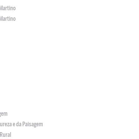
Martino
Martino
agem
tureza e da Paisagem
Rural