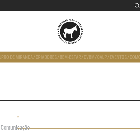
URRO DE MIRANDA
/
CRIADORES
/
BEM-ESTAR
/
CVBM
/
CALP
/
EVENTOS
/
COMO
•
de Comunicação