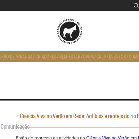
URRO DE MIRANDA
/
CRIADORES
/
BEM-ESTAR
/
CVBM
/
CALP
/
EVENTOS
/
COMO
•
Ciência Viva no Verão em Rede: Anfíbios e répteis do rio 
de Comunicação
Estão de regresso as atividades do
Ciência Viva no Verão em