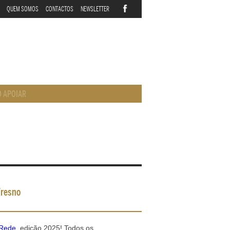
QUEM SOMOS
CONTACTOS
NEWSLETTER
 APOIAR
Fresno
 Rede
, edição 2025! Todos os