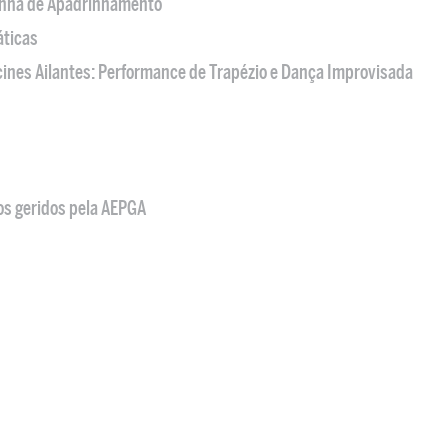
nha de Apadrinhamento
áticas
acines Ailantes: Performance de Trapézio e Dança Improvisada
os geridos pela AEPGA