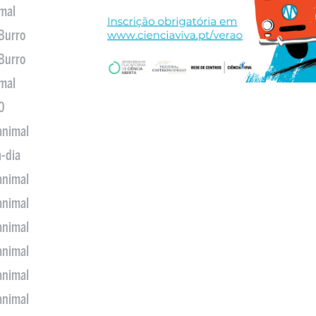
imal
 Burro
 Burro
imal
0
animal
a-dia
animal
animal
animal
animal
animal
animal