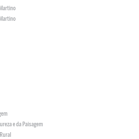
Martino
Martino
agem
tureza e da Paisagem
Rural