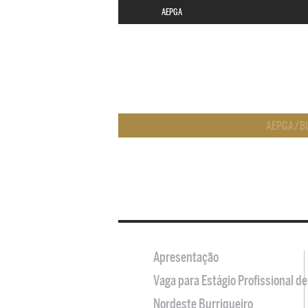
AEPGA
AEPGA
/
B
Apresentação
Vaga para Estágio Profissional 
Nordeste Burriqueiro