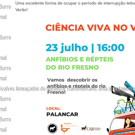
Uma excelente forma de ocupar o período de interrupção letiv
 Burro
Verão!
imal
 Burro
imal
 Burro
imal
 Bivalves Ameaçados do Nordeste Transmontano: uma abordagem i
 Burro
imal
 Burro
imal