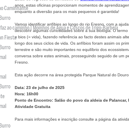
anos, estas oficinas proporcionam momentos de aprendizagem 
 ao Caminhante
enquanto a diversão para os mais pequenos é garantida!
 Burro
Vamos identificar anfíbios ao longo do rio Fresno, com a ajuda
 faz ao caminho | Moinhos de Água e Cuscos de Trigo-Barbela
descobrir algumas curiosidades sobre a sua biologia. O termo ‘
an Fiesta
e bios (= vida), fazendo referência ao facto destes animais al
longo dos seus ciclos de vida. Os anfíbios foram assim os pri
 Burro
terrestre e são muito importantes no equilíbrio dos ecossiste
conversa sobre estes animais, prosseguindo seguido de um per
imal
Fresno.
Esta ação decorre na área protegida Parque Natural do Douro 
imal
 Burro
Data: 23 de julho de 2025
Hora: 16h00
nte
Ponto de Encontro:
Salão do povo da aldeia de Palancar,
imal
Atividade Gratuita
Para mais informações e inscrição consulte a página da ativi
 Burro