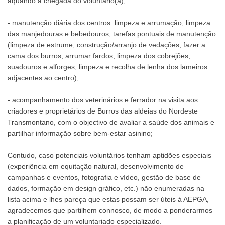
aquando a chegada do voluntário(a);
- manutenção diária dos centros: limpeza e arrumação, limpeza
das manjedouras e bebedouros, tarefas pontuais de manutenção
(limpeza de estrume, construção/arranjo de vedações, fazer a
cama dos burros, arrumar fardos, limpeza dos cobrejões,
suadouros e alforges, limpeza e recolha de lenha dos lameiros
adjacentes ao centro);
- acompanhamento dos veterinários e ferrador na visita aos
criadores e proprietários de Burros das aldeias do Nordeste
Transmontano, com o objectivo de avaliar a saúde dos animais e
partilhar informação sobre bem-estar asinino;
Contudo, caso potenciais voluntários tenham aptidões especiais
(experiência em equitação natural, desenvolvimento de
campanhas e eventos, fotografia e vídeo, gestão de base de
dados, formação em design gráfico, etc.) não enumeradas na
lista acima e lhes pareça que estas possam ser úteis à AEPGA,
agradecemos que partilhem connosco, de modo a ponderarmos
a planificação de um voluntariado especializado.