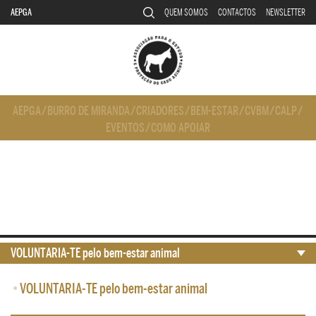
AEPGA
QUEM SOMOS
CONTACTOS
NEWSLETTER
AEPGA
/
BURRO DE MIRANDA
/
CRIADORES
/
BEM-ESTAR
/
CVBM
/
CALP
/
EVENTOS
/
COMO APOIAR
VOLUNTARIA-TE pelo bem-estar animal
•
VOLUNTARIA-TE pelo bem-estar animal