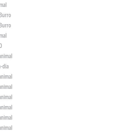
imal
 Burro
 Burro
imal
0
animal
a-dia
animal
animal
animal
animal
animal
animal