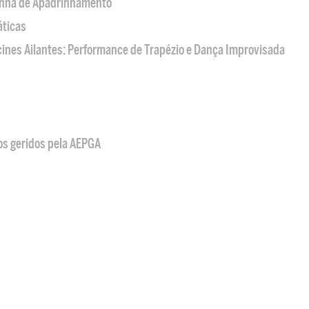
nha de Apadrinhamento
áticas
acines Ailantes: Performance de Trapézio e Dança Improvisada
os geridos pela AEPGA