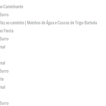
 ao Caminhante
 Burro
 faz ao caminho | Moinhos de Água e Cuscos de Trigo-Barbela
an Fiesta
 Burro
imal
imal
 Burro
nte
imal
 Burro