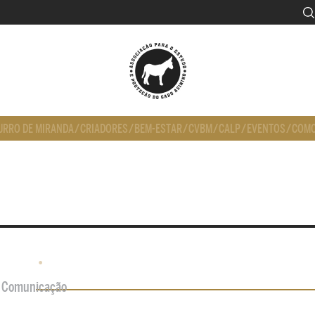
URRO DE MIRANDA
/
CRIADORES
/
BEM-ESTAR
/
CVBM
/
CALP
/
EVENTOS
/
COMO
•
de Comunicação