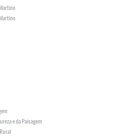
Martino
Martino
agem
tureza e da Paisagem
Rural