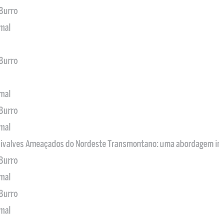
 Burro
imal
 Burro
imal
 Burro
imal
 Bivalves Ameaçados do Nordeste Transmontano: uma abordagem i
 Burro
imal
 Burro
imal