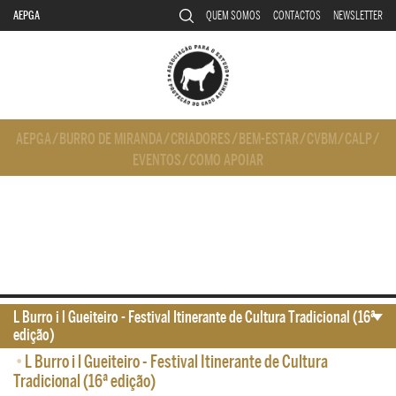
AEPGA
QUEM SOMOS
CONTACTOS
NEWSLETTER
AEPGA
/
BURRO DE MIRANDA
/
CRIADORES
/
BEM-ESTAR
/
CVBM
/
CALP
/
EVENTOS
/
COMO APOIAR
L Burro i l Gueiteiro - Festival Itinerante de Cultura Tradicional (16ª
edição)
•
L Burro i l Gueiteiro - Festival Itinerante de Cultura
Tradicional (16ª edição)