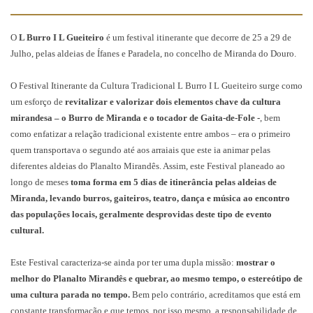
O
L Burro I L Gueiteiro
é um festival itinerante que decorre de 25 a 29 de
Julho, pelas aldeias de Ífanes e Paradela, no concelho de Miranda do Douro.
O Festival Itinerante da Cultura Tradicional L Burro I L Gueiteiro surge como
um esforço de
revitalizar e valorizar dois elementos chave da cultura
mirandesa – o Burro de Miranda e o tocador de Gaita-de-Fole -
, bem
como enfatizar a relação tradicional existente entre ambos – era o primeiro
quem transportava o segundo até aos arraiais que este ia animar pelas
diferentes aldeias do Planalto Mirandês. Assim, este Festival planeado ao
longo de meses
toma forma em 5 dias de itinerância pelas aldeias de
Miranda, levando burros, gaiteiros, teatro, dança e música ao encontro
das populações locais, geralmente desprovidas deste tipo de evento
cultural.
Este Festival caracteriza-se ainda por ter uma dupla missão:
mostrar o
melhor do Planalto Mirandês e quebrar, ao mesmo tempo, o estereótipo de
uma cultura parada no tempo.
Bem pelo contrário, acreditamos que está em
constante transformação e que temos, por isso mesmo, a responsabilidade de