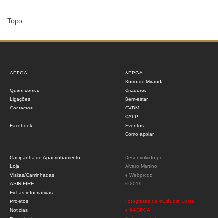
Topo
AEPGA
AEPGA
Burro de Miranda
Quem somos
Criadores
Ligações
Bem-estar
Contactos
CVBM
CALP
Facebook
Eventos
Como apoiar
Campanha de Apadrinhamento
Desenvolvido por
Loja
Álvaro Martino
Visitas/Caminhadas
e
Webprodz
ASINIFIRE
© 2019
Fichas informativas
Projetos
Fotografias de ©Cláudia Costa
Notícias
e ©AEPGA.