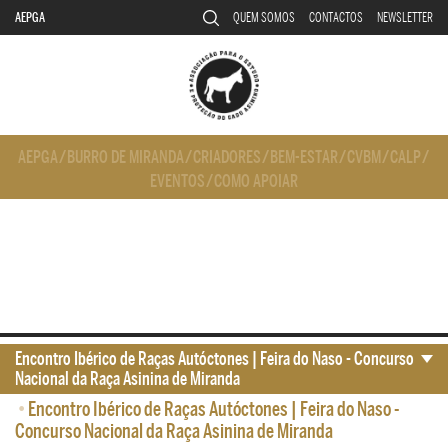
AEPGA
QUEM SOMOS
CONTACTOS
NEWSLETTER
AEPGA
/
BURRO DE MIRANDA
/
CRIADORES
/
BEM-ESTAR
/
CVBM
/
CALP
/
EVENTOS
/
COMO APOIAR
Encontro Ibérico de Raças Autóctones | Feira do Naso - Concurso
Nacional da Raça Asinina de Miranda
•
Encontro Ibérico de Raças Autóctones | Feira do Naso -
Concurso Nacional da Raça Asinina de Miranda