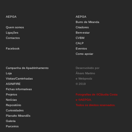
AEPGA
AEPGA
Burro de Miranda
Quem somos
Criadores
Ligações
Bem-estar
Contactos
CVBM
CALP
Facebook
Eventos
Como apoiar
Campanha de Apadrinhamento
Desenvolvido por
Loja
Álvaro Martino
Visitas/Caminhadas
e
Webprodz
ASINIFIRE
© 2019
Fichas informativas
Projetos
Fotografias de ©Cláudia Costa
Notícias
e ©AEPGA.
Repositório
Todos os direitos reservados.
Curiosidades
Planalto Mirandês
Galeria
Parceiros