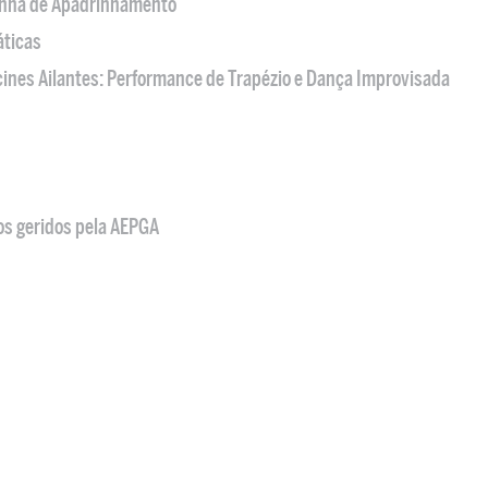
nha de Apadrinhamento
áticas
acines Ailantes: Performance de Trapézio e Dança Improvisada
os geridos pela AEPGA