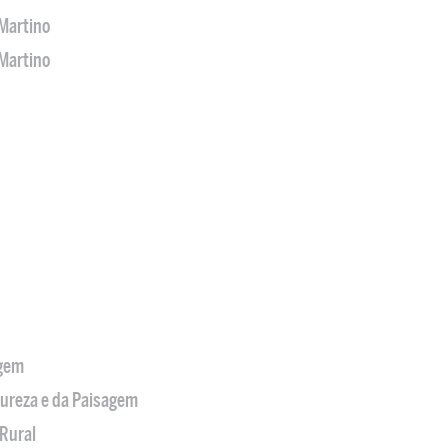
Martino
Martino
agem
tureza e da Paisagem
Rural