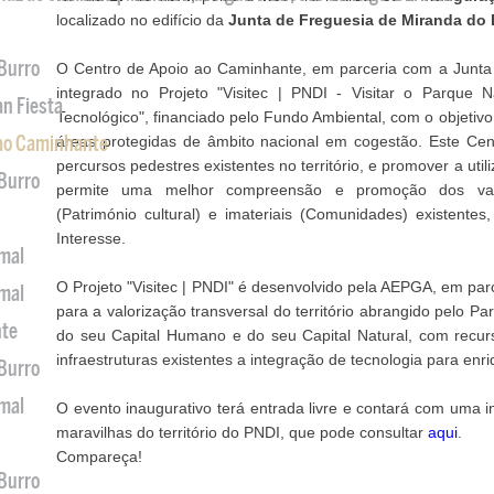
localizado no edifício da
Junta de Freguesia de Miranda do
 Burro
O Centro de Apoio ao Caminhante, em parceria com a Junta
integrado no Projeto "Visitec | PNDI - Visitar o Parque 
an Fiesta
Tecnológico", financiado pelo Fundo Ambiental, com o objetiv
 ao Caminhante
áreas protegidas de âmbito nacional em cogestão. Este Cent
percursos pedestres existentes no território, e promover a ut
 Burro
permite uma melhor compreensão e promoção dos valores
(Património cultural) e imateriais (Comunidades) existente
Interesse.
imal
O Projeto "Visitec | PNDI" é desenvolvido pela AEPGA, em par
imal
para a valorização transversal do território abrangido pelo P
nte
do seu Capital Humano e do seu Capital Natural, com recur
infraestruturas existentes a integração de tecnologia para enri
 Burro
imal
O evento inaugurativo terá entrada livre e contará com uma
maravilhas do território do PNDI, que pode consultar
aqui
.
Compareça!
 Burro