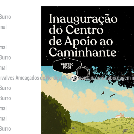
 Burro
imal
imal
 Burro
imal
 Bivalves Ameaçados do Nordeste Transmontano: uma abordagem i
 Burro
 Burro
imal
imal
 Burro