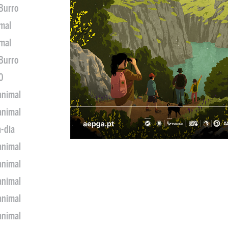
 Burro
imal
imal
 Burro
0
animal
animal
a-dia
animal
animal
animal
animal
animal