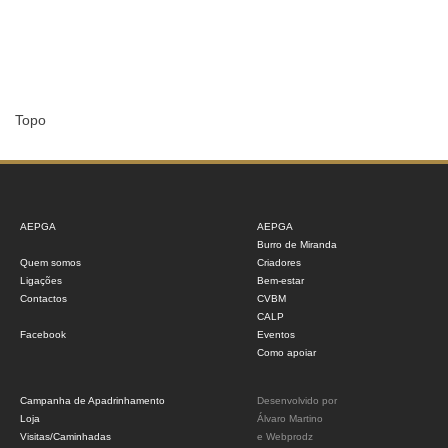
Topo
AEPGA
AEPGA
Burro de Miranda
Quem somos
Criadores
Ligações
Bem-estar
Contactos
CVBM
CALP
Facebook
Eventos
Como apoiar
Campanha de Apadrinhamento
Desenvolvido por
Loja
Álvaro Martino
Visitas/Caminhadas
e
Webprodz