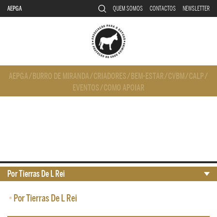
AEPGA
QUEM SOMOS
CONTACTOS
NEWSLETTER
AEPGA
/
BURRO DE MIRANDA
/
CRIADORES
/
BEM-ESTAR
/
CVBM
/
CALP
/
EVENTOS
/
COMO APOIAR
Por Tierras De L Rei
•
Por Tierras De L Rei