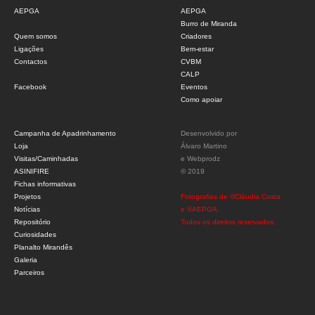
AEPGA
AEPGA
Burro de Miranda
Quem somos
Criadores
Ligações
Bem-estar
Contactos
CVBM
CALP
Facebook
Eventos
Como apoiar
Campanha de Apadrinhamento
Desenvolvido por
Loja
Álvaro Martino
Visitas/Caminhadas
e
Webprodz
ASINIFIRE
© 2019
Fichas informativas
Projetos
Fotografias de ©Cláudia Costa
Notícias
e ©AEPGA.
Repositório
Todos os direitos reservados.
Curiosidades
Planalto Mirandês
Galeria
Parceiros