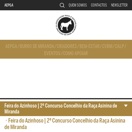
AEPGA
QUEM SOMOS
CONTACTOS
NEWSLETTER
AEPGA
/
BURRO DE MIRANDA
/
CRIADORES
/
BEM-ESTAR
/
CVBM
/
CALP
/
EVENTOS
/
COMO APOIAR
Feira do Azinhoso | 2º Concurso Concelhio da Raça Asinina de
Miranda
•
Feira do Azinhoso | 2º Concurso Concelhio da Raça Asinina
de Miranda