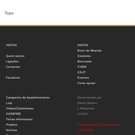
Topo
AEPGA
AEPGA
Burro de Miranda
Quem somos
Criadores
Ligações
Bem-estar
Contactos
CVBM
CALP
Facebook
Eventos
Como apoiar
Campanha de Apadrinhamento
Desenvolvido por
Loja
Álvaro Martino
Visitas/Caminhadas
e
Webprodz
ASINIFIRE
© 2019
Fichas informativas
Projetos
Fotografias de ©Cláudia Costa
Notícias
e ©AEPGA.