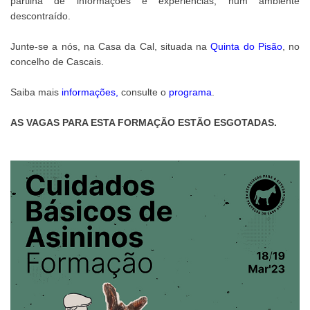
partilha de informações e experiências, num ambiente
descontraído.
Junte-se a nós, na Casa da Cal, situada na
Quinta do Pisão
, no
concelho de Cascais.
Saiba mais
informações
,
consulte o
programa
.
AS VAGAS PARA ESTA FORMAÇÃO ESTÃO ESGOTADAS.