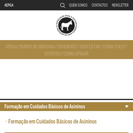
AEPGA
QUEM SOMOS
CONTACTOS
NEWSLETTER
AEPGA
/
BURRO DE MIRANDA
/
CRIADORES
/
BEM-ESTAR
/
CVBM
/
CALP
/
EVENTOS
/
COMO APOIAR
Formação em Cuidados Básicos de Asininos
•
Formação em Cuidados Básicos de Asininos