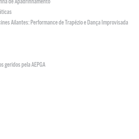
nha de Apadrinhamento
áticas
acines Ailantes: Performance de Trapézio e Dança Improvisada
os geridos pela AEPGA