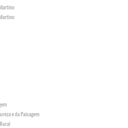
Martino
Martino
agem
tureza e da Paisagem
Rural