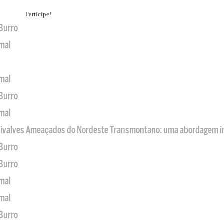
Participe!
 Burro
imal
imal
 Burro
imal
 Bivalves Ameaçados do Nordeste Transmontano: uma abordagem i
 Burro
 Burro
imal
imal
 Burro