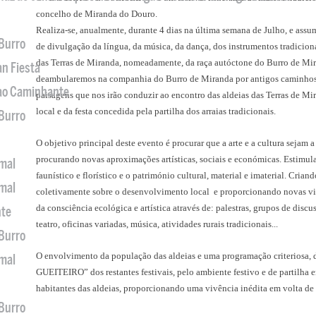
concelho de Miranda do Douro.
Realiza-se, anualmente, durante 4 dias na última semana de Julho, e ass
 Burro
de divulgação da língua, da música, da dança, dos instrumentos tradicion
das Terras de Miranda, nomeadamente, da raça autóctone do Burro de Mir
an Fiesta
deambularemos na companhia do Burro de Miranda por antigos caminhos 
 ao Caminhante
paisagens que nos irão conduzir ao encontro das aldeias das Terras de M
local e da festa concedida pela partilha dos arraias tradicionais.
 Burro
O objetivo principal deste evento é procurar que a arte e a cultura sejam a
procurando novas aproximações artísticas, sociais e económicas. Estimul
imal
faunístico e florístico e o património cultural, material e imaterial. Crian
imal
coletivamente sobre o desenvolvimento local e proporcionando novas vi
da consciência ecológica e artística através de: palestras, grupos de discu
nte
teatro, oficinas variadas, música, atividades rurais tradicionais...
 Burro
O envolvimento da população das aldeias e uma programação criteriosa,
imal
GUEITEIRO” dos restantes festivais, pelo ambiente festivo e de partilha en
habitantes das aldeias, proporcionando uma vivência inédita em volta de
 Burro