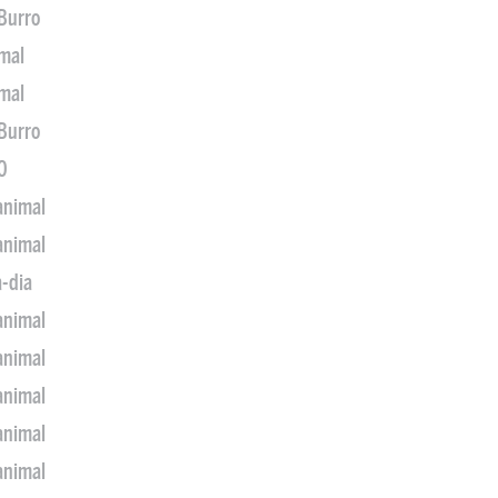
 Burro
imal
imal
 Burro
0
animal
animal
a-dia
animal
animal
animal
animal
animal