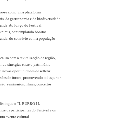
ume-se como uma plataforma
ais, da gastronomia e da biodiversidade
anda. Ao longo do Festival,
rurais, contemplando bonitas
iranda, do convívio com a população
 causa para a revitalização da região,
ando sinergias entre o património
do novas oportunidades de refletir
sões de futuro, promovendo o despertar
ssão, seminários, filmes, concertos,
 distingue o “L BURRO I L
tre os participantes do Festival e os
 um evento cultural.