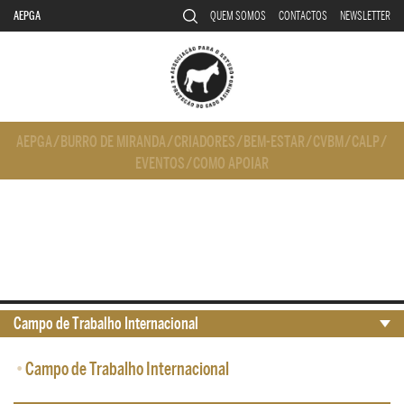
AEPGA
QUEM SOMOS
CONTACTOS
NEWSLETTER
AEPGA
/
BURRO DE MIRANDA
/
CRIADORES
/
BEM-ESTAR
/
CVBM
/
CALP
/
EVENTOS
/
COMO APOIAR
Campo de Trabalho Internacional
•
Campo de Trabalho Internacional