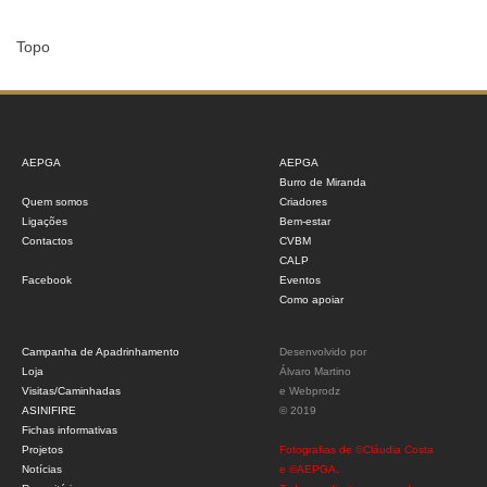
Topo
AEPGA
AEPGA
Burro de Miranda
Quem somos
Criadores
Ligações
Bem-estar
Contactos
CVBM
CALP
Facebook
Eventos
Como apoiar
Campanha de Apadrinhamento
Desenvolvido por
Loja
Álvaro Martino
Visitas/Caminhadas
e
Webprodz
ASINIFIRE
© 2019
Fichas informativas
Projetos
Fotografias de ©Cláudia Costa
Notícias
e ©AEPGA.