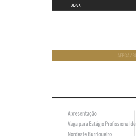
AEPGA
AEPGA
/
B
Apresentação
Vaga para Estágio Profissional 
Nordeste Burriqueiro