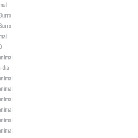
imal
 Burro
 Burro
imal
0
animal
a-dia
animal
animal
animal
animal
animal
animal