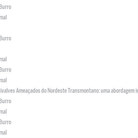
 Burro
imal
 Burro
imal
 Burro
imal
 Bivalves Ameaçados do Nordeste Transmontano: uma abordagem i
 Burro
imal
 Burro
imal