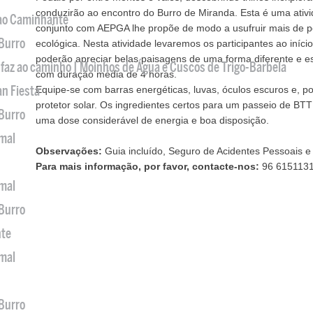
conduzirão ao encontro do Burro de Miranda. Esta é uma at
 ao Caminhante
conjunto com AEPGA lhe propõe de modo a usufruir mais de p
 Burro
ecológica. Nesta atividade levaremos os participantes ao iníci
poderão apreciar belas paisagens de uma forma diferente e e
 faz ao caminho | Moinhos de Água e Cuscos de Trigo-Barbela
com duração média de 4 horas.
an Fiesta
Equipe-se com barras energéticas, luvas, óculos escuros e, 
protetor solar. Os ingredientes certos para um passeio de BTT
 Burro
uma dose considerável de energia e boa disposição.
imal
Observações:
Guia incluído, Seguro de Acidentes Pessoais e 
Para mais informação, por favor, contacte-nos:
96 615113
imal
 Burro
nte
imal
 Burro