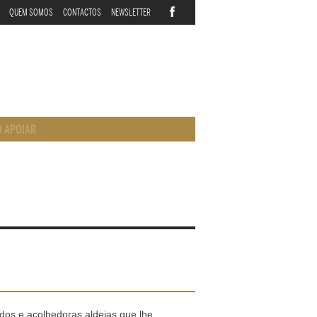
QUEM SOMOS
CONTACTOS
NEWSLETTER
 APOIAR
ados e acolhedoras aldeias que lhe