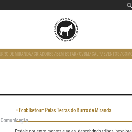
URRO DE MIRANDA
/
CRIADORES
/
BEM-ESTAR
/
CVBM
/
CALP
/
EVENTOS
/
COMO
•
Ecobiketour: Pelas Terras do Burro de Miranda
de Comunicação
Pedale por entre montes e vales, descobrindo trilhos inexplor