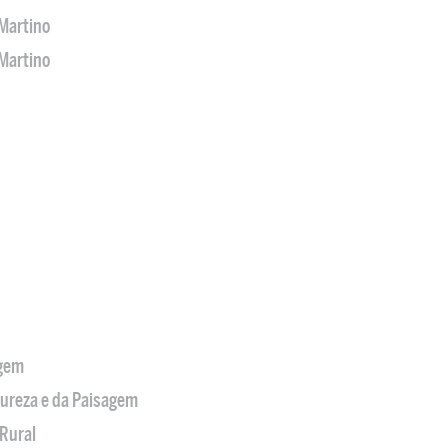
Martino
Martino
agem
tureza e da Paisagem
Rural