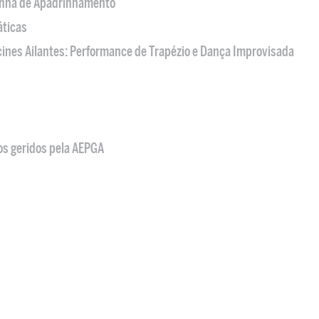
nha de Apadrinhamento
áticas
acines Ailantes: Performance de Trapézio e Dança Improvisada
os geridos pela AEPGA