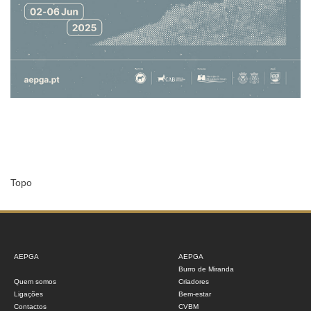
Topo
AEPGA
AEPGA
Burro de Miranda
Quem somos
Criadores
Ligações
Bem-estar
Contactos
CVBM