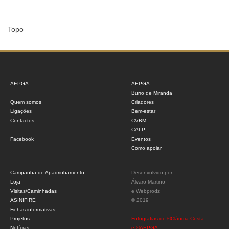
Topo
AEPGA
AEPGA
Burro de Miranda
Quem somos
Criadores
Ligações
Bem-estar
Contactos
CVBM
CALP
Facebook
Eventos
Como apoiar
Campanha de Apadrinhamento
Desenvolvido por
Loja
Álvaro Martino
Visitas/Caminhadas
e
Webprodz
ASINIFIRE
© 2019
Fichas informativas
Projetos
Fotografias de ©Cláudia Costa
Notícias
e ©AEPGA.