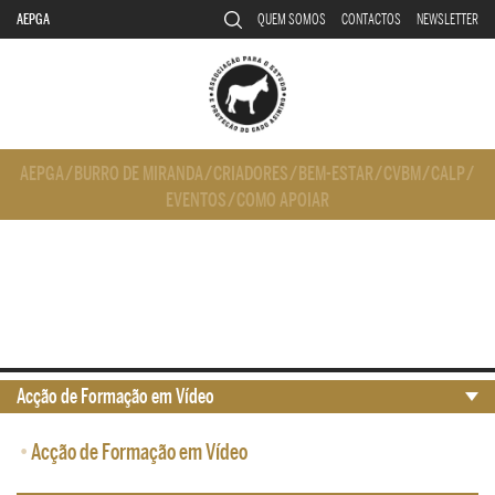
AEPGA
QUEM SOMOS
CONTACTOS
NEWSLETTER
AEPGA
/
BURRO DE MIRANDA
/
CRIADORES
/
BEM-ESTAR
/
CVBM
/
CALP
/
EVENTOS
/
COMO APOIAR
Acção de Formação em Vídeo
•
Acção de Formação em Vídeo