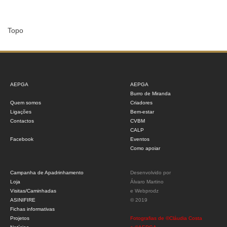
Topo
AEPGA
AEPGA
Burro de Miranda
Quem somos
Criadores
Ligações
Bem-estar
Contactos
CVBM
CALP
Facebook
Eventos
Como apoiar
Campanha de Apadrinhamento
Desenvolvido por
Loja
Álvaro Martino
Visitas/Caminhadas
e
Webprodz
ASINIFIRE
© 2019
Fichas informativas
Projetos
Fotografias de ©Cláudia Costa