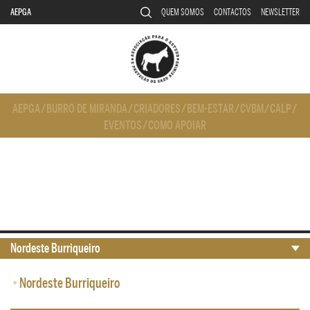
AEPGA
QUEM SOMOS
CONTACTOS
NEWSLETTER
AEPGA
/
BURRO DE MIRANDA
/
CRIADORES
/
BEM-ESTAR
/
CVBM
/
CALP
/
EVENTOS
/
COMO APOIAR
Nordeste Burriqueiro
•
Nordeste Burriqueiro