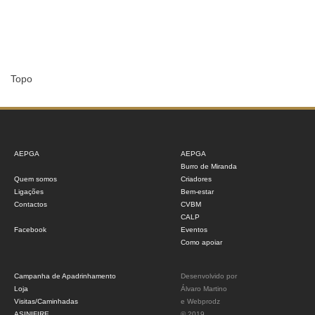
Topo
AEPGA
AEPGA
Burro de Miranda
Quem somos
Criadores
Ligações
Bem-estar
Contactos
CVBM
CALP
Facebook
Eventos
Como apoiar
Campanha de Apadrinhamento
Desenvolvido por
Loja
Álvaro Martino
Visitas/Caminhadas
e
Webprodz
ASINIFIRE
© 2019