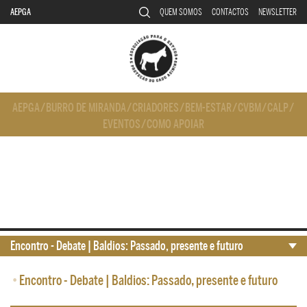
AEPGA
QUEM SOMOS
CONTACTOS
NEWSLETTER
AEPGA
/
BURRO DE MIRANDA
/
CRIADORES
/
BEM-ESTAR
/
CVBM
/
CALP
/
EVENTOS
/
COMO APOIAR
Encontro - Debate | Baldios: Passado, presente e futuro
•
Encontro - Debate | Baldios: Passado, presente e futuro