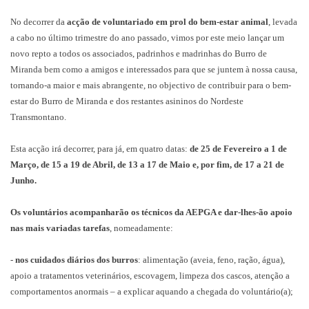
No decorrer da
acção de voluntariado em prol do bem-estar animal
, levada
a cabo no último trimestre do ano passado, vimos por este meio lançar um
novo repto a todos os associados, padrinhos e madrinhas do Burro de
Miranda bem como a amigos e interessados para que se juntem à nossa causa,
tornando-a maior e mais abrangente, no objectivo de contribuir para o bem-
estar do Burro de Miranda e dos restantes asininos do Nordeste
Transmontano.
Esta acção irá decorrer, para já, em quatro datas:
de 25 de Fevereiro a 1 de
Março, de 15 a 19 de Abril, de 13 a 17 de Maio e, por fim, de 17 a 21 de
Junho.
Os voluntários acompanharão os técnicos da AEPGA e dar-lhes-ão apoio
nas mais variadas tarefas
, nomeadamente:
-
nos cuidados diários dos burros
: alimentação (aveia, feno, ração, água),
apoio a tratamentos veterinários, escovagem, limpeza dos cascos, atenção a
comportamentos anormais – a explicar aquando a chegada do voluntário(a);