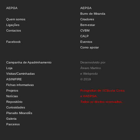
AEPGA
AEPGA
Burro de Miranda
Quem somos
Criadores
Ligações
Bem-estar
Contactos
CVBM
CALP
Facebook
Eventos
Como apoiar
Campanha de Apadrinhamento
Desenvolvido por
Loja
Álvaro Martino
Visitas/Caminhadas
e
Webprodz
ASINIFIRE
© 2019
Fichas informativas
Projetos
Fotografias de ©Cláudia Costa
Notícias
e ©AEPGA.
Repositório
Todos os direitos reservados.
Curiosidades
Planalto Mirandês
Galeria
Parceiros