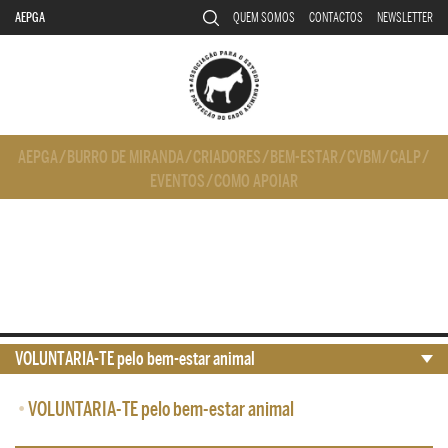
AEPGA
QUEM SOMOS
CONTACTOS
NEWSLETTER
AEPGA
/
BURRO DE MIRANDA
/
CRIADORES
/
BEM-ESTAR
/
CVBM
/
CALP
/
EVENTOS
/
COMO APOIAR
VOLUNTARIA-TE pelo bem-estar animal
•
VOLUNTARIA-TE pelo bem-estar animal