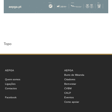
Topo
AEPGA
AEPGA
Burro de Miranda
Quem somos
Criadores
Ligações
Bem-estar
Contactos
CVBM
CALP
Facebook
Eventos
Como apoiar