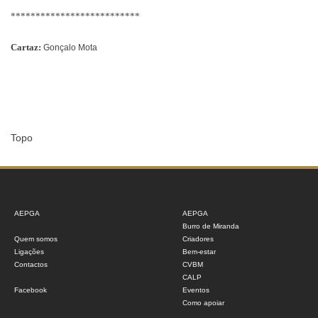
**************************
Cartaz:
Gonçalo Mota
Topo
AEPGA
AEPGA
Burro de Miranda
Quem somos
Criadores
Ligações
Bem-estar
Contactos
CVBM
CALP
Facebook
Eventos
Como apoiar