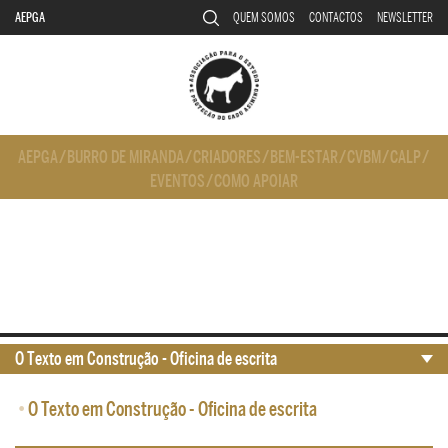
AEPGA
QUEM SOMOS
CONTACTOS
NEWSLETTER
AEPGA
/
BURRO DE MIRANDA
/
CRIADORES
/
BEM-ESTAR
/
CVBM
/
CALP
/
EVENTOS
/
COMO APOIAR
O Texto em Construção - Oficina de escrita
•
O Texto em Construção - Oficina de escrita