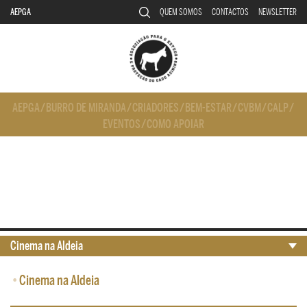
AEPGA
QUEM SOMOS
CONTACTOS
NEWSLETTER
AEPGA
/
BURRO DE MIRANDA
/
CRIADORES
/
BEM-ESTAR
/
CVBM
/
CALP
/
EVENTOS
/
COMO APOIAR
Cinema na Aldeia
•
Cinema na Aldeia