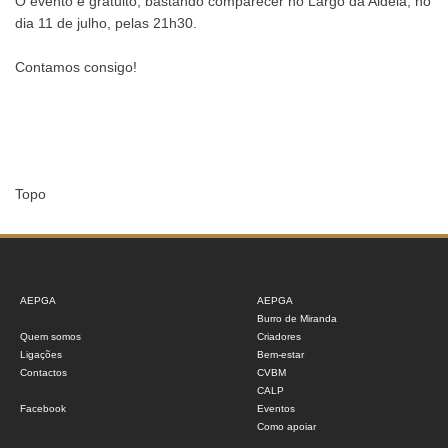
O evento é gratuito, bastando comparecer no Largo da Aldeia, no
dia 11 de julho, pelas 21h30.
Contamos consigo!
Topo
AEPGA
AEPGA
Burro de Miranda
Quem somos
Criadores
Ligações
Bem-estar
Contactos
CVBM
CALP
Facebook
Eventos
Como apoiar