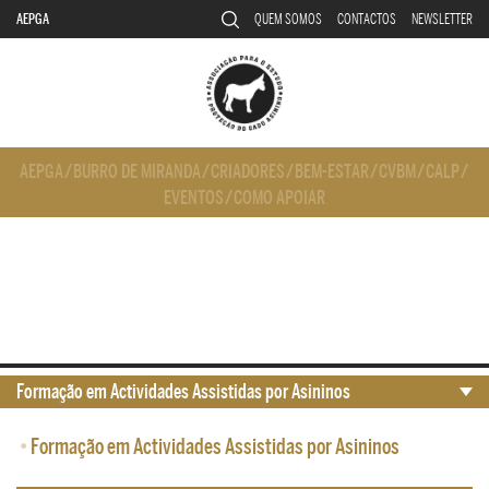
AEPGA
QUEM SOMOS
CONTACTOS
NEWSLETTER
AEPGA
/
BURRO DE MIRANDA
/
CRIADORES
/
BEM-ESTAR
/
CVBM
/
CALP
/
EVENTOS
/
COMO APOIAR
Formação em Actividades Assistidas por Asininos
•
Formação em Actividades Assistidas por Asininos