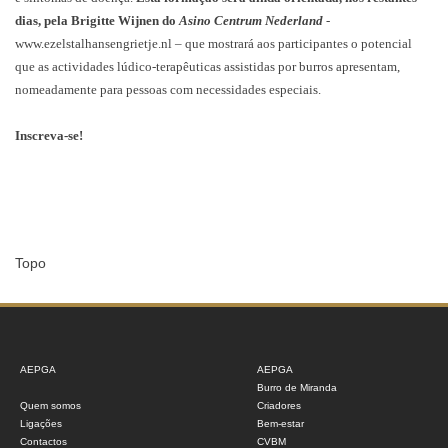
dias, pela Brigitte Wijnen do
Asino Centrum Nederland
-
www.ezelstalhansengrietje.nl
– que mostrará aos participantes o potencial
que as actividades lúdico-terapêuticas assistidas por burros apresentam,
nomeadamente para pessoas com necessidades especiais.
Inscreva-se!
Topo
AEPGA
AEPGA
Burro de Miranda
Quem somos
Criadores
Ligações
Bem-estar
Contactos
CVBM