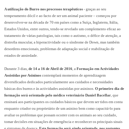
A utilização do Burro nos processos terapêuticos
- graças ao seu
temperamento dócil e ao facto de ser um animal paciente – começou por
desenvolver-se na década de 70 em países como a Suíça, Inglaterra, Itália,
Estados Unidos, entre outros, tendo-se revelado um complemento eficaz ao
tratamento de várias patologias, tais como o autismo, o défice de atenção, a
distrofia muscular, a hiperactividade ou o síndrome de Down, mas também
desordens emocionais, problemas de adaptação social e reabilitação de
estados de ansiedade.
Durante 3 dias,
de 14 a 16 de Abril de 2016
, a
Formação em Actividades
Assistidas por Asininos
contemplará momentos de aprendizagem
diversificados dedicados particularmente aos cuidados e necessidades
básicas dos burros e às actividades assistidas por asininos.
O primeiro dia de
formação será orientado pelo médico veterinário Daniel Bacellar
, que
ensinará aos participantes os cuidados básicos que devem ser tidos em conta
enquanto criador ou proprietário de um asinino bem como capacitá-lo para
avaliar os problemas que possam ocorrer com os animais ao seu cuidado,
tomar decisões em situações de emergência e reconhecer os principais sinais
e sintomas de doença.
Esta formação será ainda orientada, nos restantes