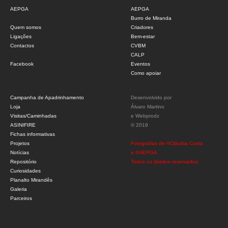
AEPGA
AEPGA
Burro de Miranda
Quem somos
Criadores
Ligações
Bem-estar
Contactos
CVBM
CALP
Facebook
Eventos
Como apoiar
Campanha de Apadrinhamento
Desenvolvido por
Loja
Álvaro Martino
Visitas/Caminhadas
e
Webprodz
ASINIFIRE
© 2019
Fichas informativas
Projetos
Fotografias de ©Cláudia Costa
Notícias
e ©AEPGA.
Repositório
Todos os direitos reservados.
Curiosidades
Planalto Mirandês
Galeria
Parceiros