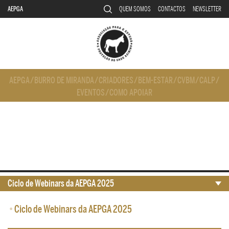
AEPGA
QUEM SOMOS
CONTACTOS
NEWSLETTER
AEPGA
/
BURRO DE MIRANDA
/
CRIADORES
/
BEM-ESTAR
/
CVBM
/
CALP
/
EVENTOS
/
COMO APOIAR
Ciclo de Webinars da AEPGA 2025
•
Ciclo de Webinars da AEPGA 2025