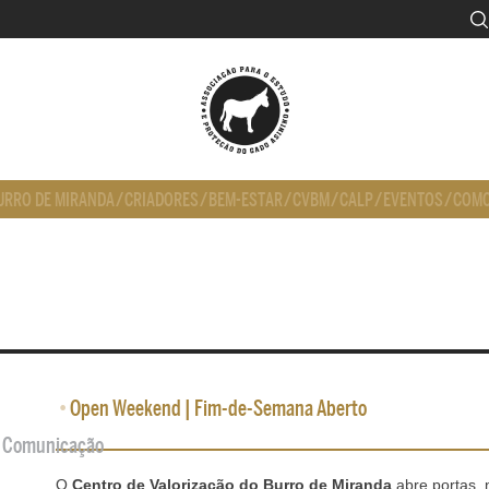
URRO DE MIRANDA
/
CRIADORES
/
BEM-ESTAR
/
CVBM
/
CALP
/
EVENTOS
/
COMO
•
Open Weekend | Fim-de-Semana Aberto
de Comunicação
O
Centro de Valorização do Burro de Miranda
abre portas,