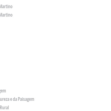
Martino
Martino
agem
tureza e da Paisagem
Rural