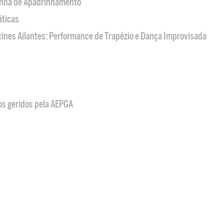
nha de Apadrinhamento
áticas
acines Ailantes: Performance de Trapézio e Dança Improvisada
os geridos pela AEPGA