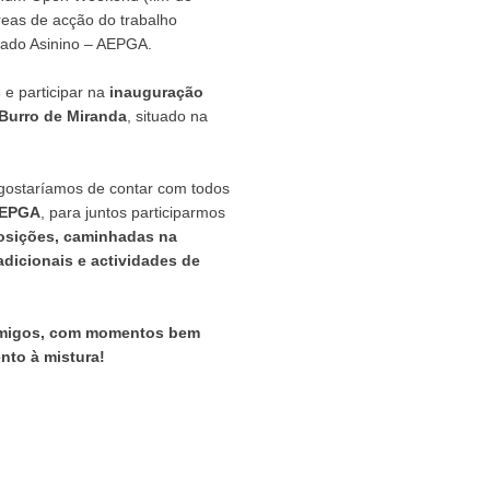
reas de acção do trabalho
Gado Asinino – AEPGA.
s
e participar na
inauguração
 Burro de Miranda
, situado na
 gostaríamos de contar com todos
 AEPGA
, para juntos participarmos
posições, caminhadas na
adicionais e actividades de
e amigos, com momentos bem
nto à mistura!