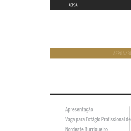
AEPGA
AEPGA
/
B
Apresentação
Vaga para Estágio Profissional 
Nordeste Burriqueiro