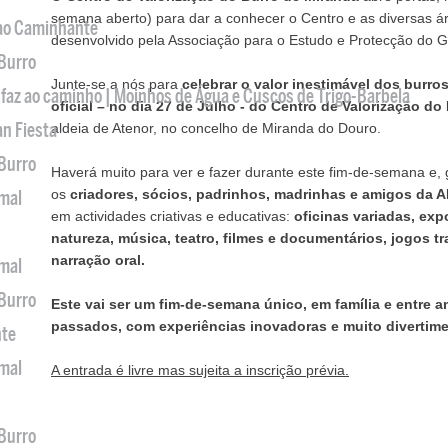
semana aberto) para dar a conhecer o Centro e as diversas á
 ao Caminhante
desenvolvido pela Associação para o Estudo e Protecção do 
 Burro
Junte-se a nós para
celebrar o valor inestimável dos burro
 faz ao caminho | Moinhos de Água e Cuscos de Trigo-Barbela
oficial – no dia 27 de Julho - do Centro de Valorização do
an Fiesta
aldeia de Atenor, no concelho de Miranda do Douro.
 Burro
Haverá muito para ver e fazer durante este fim-de-semana e,
os
criadores, sócios, padrinhos, madrinhas e amigos da
imal
em actividades criativas e educativas:
oficinas variadas, ex
natureza, música, teatro, filmes e documentários, jogos tr
narração oral.
imal
 Burro
Este vai ser um fim-de-semana único, em família e entr
passados, com experiências inovadoras e muito divertime
nte
imal
A entrada é livre mas sujeita a inscrição prévia.
 Burro