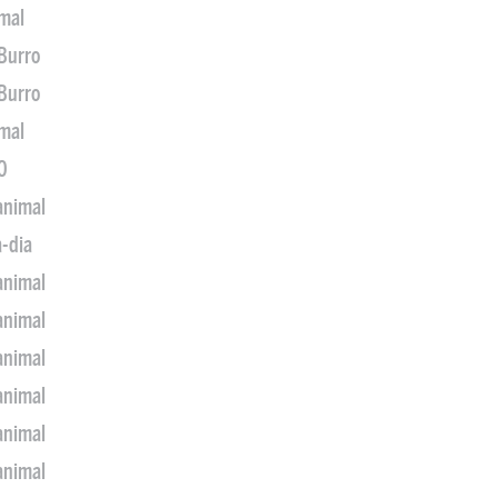
imal
 Burro
 Burro
imal
0
animal
a-dia
animal
animal
animal
animal
animal
animal