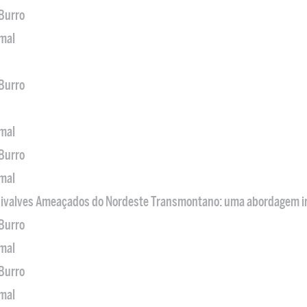
 Burro
imal
 Burro
imal
 Burro
imal
 Bivalves Ameaçados do Nordeste Transmontano: uma abordagem i
 Burro
imal
 Burro
imal