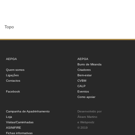
Topo
AEPGA
AEPGA
Burro de Miranda
Quem somos
Criadores
Ligações
Bem-estar
Contactos
CVBM
CALP
Facebook
Eventos
Como apoiar
Campanha de Apadrinhamento
Desenvolvido por
Loja
Álvaro Martino
Visitas/Caminhadas
e
Webprodz
ASINIFIRE
© 2019
Fichas informativas