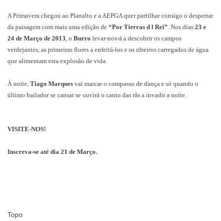
A Primavera chegou ao Planalto e a AEPGA quer partilhar consigo o despertar
da paisagem com mais uma edição de
“Por Tierras d l Rei”
. Nos dias
23 e
24 de Março de 2013
, o
Burro
levar-nos-á a descobrir os campos
verdejantes, as primeiras flores a enfeitá-los e os ribeiros carregados de água
que alimentam esta explosão de vida.
À noite,
Tiago Marques
vai marcar o compasso de dança e só quando o
último bailador se cansar se ouvirá o canto das rãs a invadir a noite.
VISITE-NOS!
Inscreva-se até dia 21 de Março.
Topo