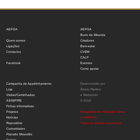
AEPGA
AEPGA
Burro de Miranda
Quem somos
Criadores
Ligações
Bem-estar
Contactos
CVBM
CALP
Facebook
Eventos
Como apoiar
Campanha de Apadrinhamento
Desenvolvido por
Loja
Álvaro Martino
Visitas/Caminhadas
e
Webprodz
ASINIFIRE
© 2019
Fichas informativas
Projetos
Fotografias de ©Cláudia Costa
Notícias
e ©AEPGA.
Repositório
Todos os direitos reservados.
Curiosidades
Planalto Mirandês
Galeria