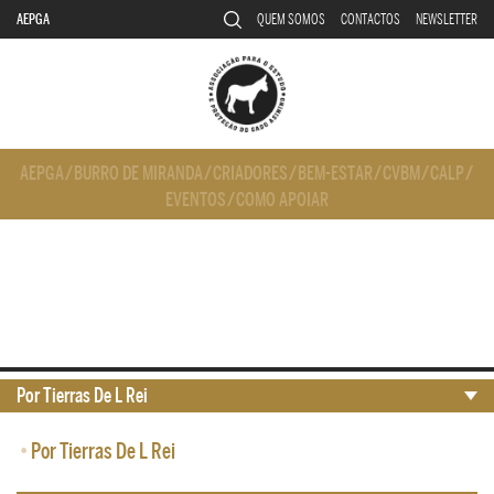
AEPGA
QUEM SOMOS
CONTACTOS
NEWSLETTER
AEPGA
/
BURRO DE MIRANDA
/
CRIADORES
/
BEM-ESTAR
/
CVBM
/
CALP
/
EVENTOS
/
COMO APOIAR
Por Tierras De L Rei
•
Por Tierras De L Rei