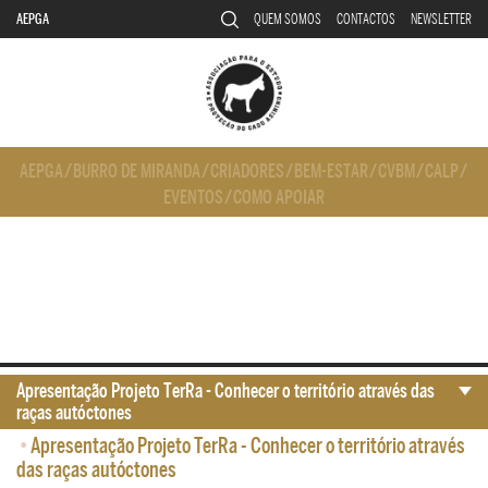
AEPGA
QUEM SOMOS
CONTACTOS
NEWSLETTER
AEPGA
/
BURRO DE MIRANDA
/
CRIADORES
/
BEM-ESTAR
/
CVBM
/
CALP
/
EVENTOS
/
COMO APOIAR
Apresentação Projeto TerRa - Conhecer o território através das
raças autóctones
•
Apresentação Projeto TerRa - Conhecer o território através
das raças autóctones