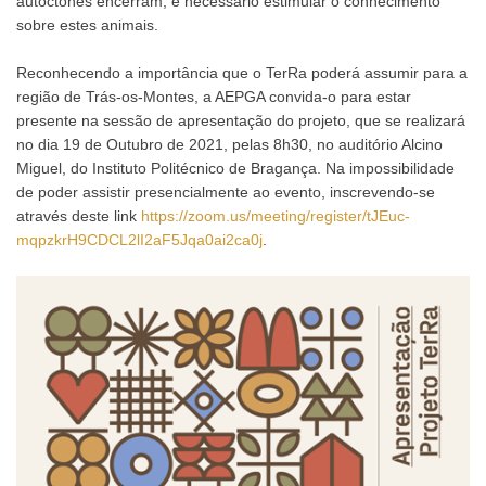
autóctones encerram, é necessário estimular o conhecimento
sobre estes animais.
Reconhecendo a importância que o TerRa poderá assumir para a
região de Trás-os-Montes, a AEPGA convida-o para estar
presente na sessão de apresentação do projeto, que se realizará
no dia 19 de Outubro de 2021, pelas 8h30, no auditório Alcino
Miguel, do Instituto Politécnico de Bragança. Na impossibilidade
de poder assistir presencialmente ao evento, inscrevendo-se
através deste link
https://zoom.us/meeting/register/tJEuc-
mqpzkrH9CDCL2lI2aF5Jqa0ai2ca0j
.