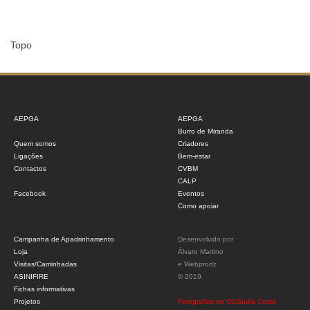
Topo
AEPGA
AEPGA
Burro de Miranda
Quem somos
Criadores
Ligações
Bem-estar
Contactos
CVBM
CALP
Facebook
Eventos
Como apoiar
Campanha de Apadrinhamento
Desenvolvido por
Loja
Álvaro Martino
Visitas/Caminhadas
e
Webprodz
ASINIFIRE
© 2019
Fichas informativas
Projetos
Fotografias de ©Cláudia Costa