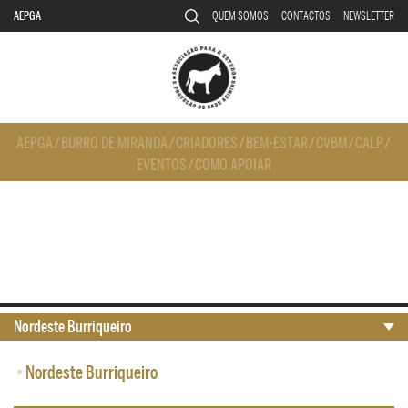
AEPGA
QUEM SOMOS
CONTACTOS
NEWSLETTER
AEPGA
/
BURRO DE MIRANDA
/
CRIADORES
/
BEM-ESTAR
/
CVBM
/
CALP
/
EVENTOS
/
COMO APOIAR
Nordeste Burriqueiro
•
Nordeste Burriqueiro