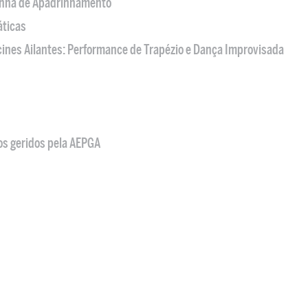
nha de Apadrinhamento
áticas
acines Ailantes: Performance de Trapézio e Dança Improvisada
os geridos pela AEPGA