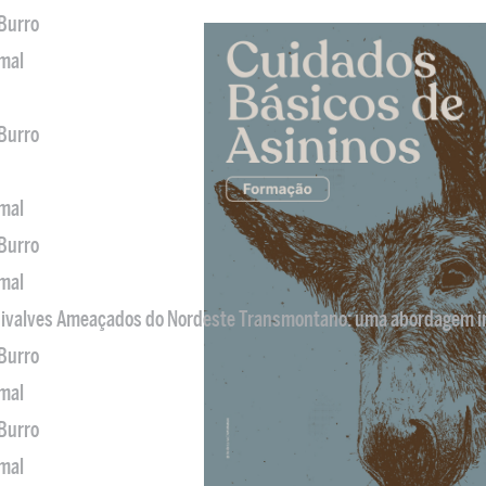
 Burro
imal
 Burro
imal
 Burro
imal
 Bivalves Ameaçados do Nordeste Transmontano: uma abordagem i
 Burro
imal
 Burro
imal