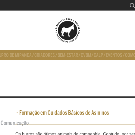
URRO DE MIRANDA
/
CRIADORES
/
BEM-ESTAR
/
CVBM
/
CALP
/
EVENTOS
/
COMO
•
Formação em Cuidados Básicos de Asininos
de Comunicação
Os burros são ótimos animais de companhia. Contudo, por se