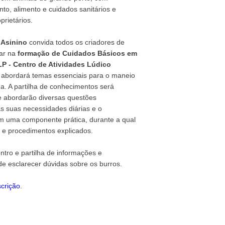
o, alimento e cuidados sanitários e
prietários.
 Asinino
convida todos os criadores de
ar na
formação de Cuidados Básicos em
LP - Centro de Atividades Lúdico
o abordará temas essenciais para o maneio
a. A partilha de conhecimentos será
e abordarão diversas questões
s suas necessidades diárias e o
m uma componente prática, durante a qual
s e procedimentos explicados.
tro e partilha de informações e
e esclarecer dúvidas sobre os burros.
scrição
.