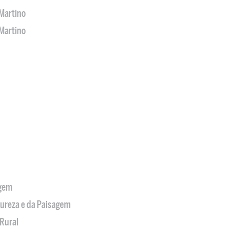
Martino
Martino
agem
tureza e da Paisagem
Rural