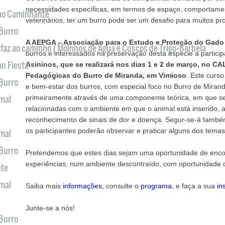
necessidades específicas, em termos de espaço, comportament
 ao Caminhante
veterinários, ter um burro pode ser um desafio para muitos pro
 Burro
A AEPGA – Associação para o Estudo e Proteção do Gado
 faz ao caminho | Moinhos de Água e Cuscos de Trigo-Barbela
burros e interessados na preservação desta espécie a particip
an Fiesta
Asininos, que se realizará nos dias 1 e 2 de março, no CA
Pedagógicas do Burro de Miranda, em Vimioso
. Este curs
 Burro
e bem-estar dos burros, com especial foco no Burro de Mirand
primeiramente através de uma componente teórica, em que s
imal
relacionadas com o ambiente em que o animal está inserido, a
reconhecimento de sinais de dor e doença. Segur-se-á també
os participantes poderão observar e praticar alguns dos tema
imal
 Burro
Pretendemos que estes dias sejam uma oportunidade de encon
experiências, num ambiente descontraído, com oportunidade d
nte
imal
Saiba mais
informações
, consulte o
programa
, e faça a sua
in
Junte-se a nós!
 Burro