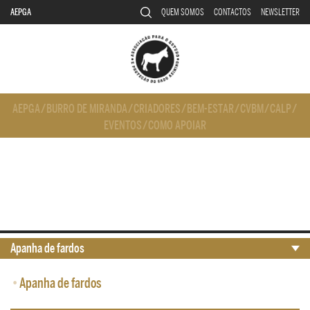
AEPGA
QUEM SOMOS
CONTACTOS
NEWSLETTER
AEPGA
/
BURRO DE MIRANDA
/
CRIADORES
/
BEM-ESTAR
/
CVBM
/
CALP
/
EVENTOS
/
COMO APOIAR
Apanha de fardos
•
Apanha de fardos