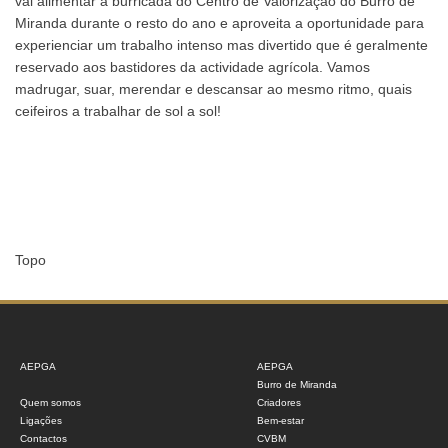
vai alimentar a burricada do Centro de Valorização do Burro de
Miranda durante o resto do ano e aproveita a oportunidade para
experienciar um trabalho intenso mas divertido que é geralmente
reservado aos bastidores da actividade agrícola. Vamos
madrugar, suar, merendar e descansar ao mesmo ritmo, quais
ceifeiros a trabalhar de sol a sol!
Topo
AEPGA
AEPGA
Burro de Miranda
Quem somos
Criadores
Ligações
Bem-estar
Contactos
CVBM