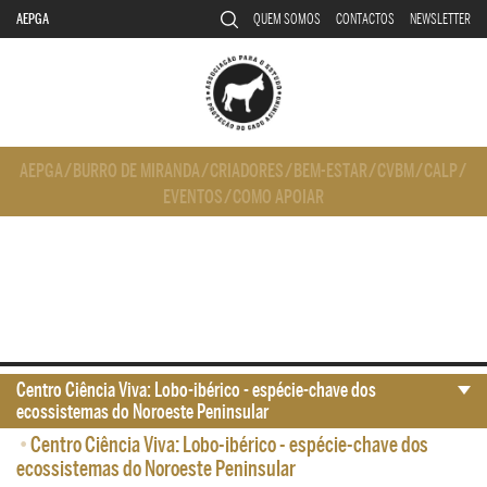
AEPGA
QUEM SOMOS
CONTACTOS
NEWSLETTER
AEPGA
/
BURRO DE MIRANDA
/
CRIADORES
/
BEM-ESTAR
/
CVBM
/
CALP
/
EVENTOS
/
COMO APOIAR
Centro Ciência Viva: Lobo-ibérico - espécie-chave dos
ecossistemas do Noroeste Peninsular
•
Centro Ciência Viva: Lobo-ibérico - espécie-chave dos
ecossistemas do Noroeste Peninsular