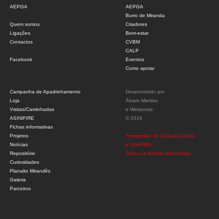
AEPGA
AEPGA
Burro de Miranda
Quem somos
Criadores
Ligações
Bem-estar
Contactos
CVBM
CALP
Facebook
Eventos
Como apoiar
Campanha de Apadrinhamento
Desenvolvido por
Loja
Álvaro Martino
Visitas/Caminhadas
e
Webprodz
ASINIFIRE
© 2019
Fichas informativas
Projetos
Fotografias de ©Cláudia Costa
Notícias
e ©AEPGA.
Repositório
Todos os direitos reservados.
Curiosidades
Planalto Mirandês
Galeria
Parceiros