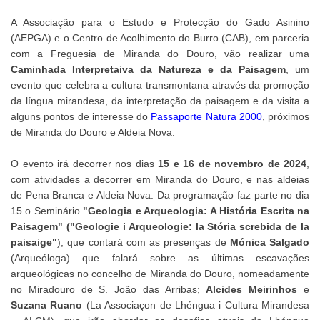
A Associação para o Estudo e Protecção do Gado Asinino
(AEPGA) e o Centro de Acolhimento do Burro (CAB), em parceria
com a Freguesia de Miranda do Douro, vão realizar uma
Caminhada Interpretaiva da Natureza e da Paisagem
, um
evento que celebra a cultura transmontana através da promoção
da língua mirandesa, da interpretação da paisagem e da visita a
alguns pontos de interesse do
Passaporte Natura 2000
, próximos
de Miranda do Douro e Aldeia Nova.
O evento irá decorrer nos dias
15 e 16 de novembro de 2024
,
com atividades a decorrer em Miranda do Douro, e nas aldeias
de Pena Branca e Aldeia Nova. Da programação faz parte no dia
15 o Seminário
"
Geologia e Arqueologia: A História Escrita na
Paisagem" ("Geologie i Arqueologie: la Stória screbida de la
paisaige"
), que contará com as presenças de
Mónica Salgado
(Arqueóloga) que falará sobre as últimas escavações
arqueológicas no concelho de Miranda do Douro, nomeadamente
no Miradouro de S. João das Arribas;
Alcides Meirinhos
e
Suzana Ruano
(La Associaçon de Lhéngua i Cultura Mirandesa