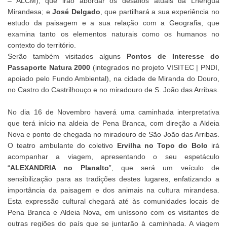
– ALCM), que irão abordar os desafios atuais da Lhéngua
Mirandesa; e
José Delgado
, que partilhará a sua experiência no
estudo da paisagem e a sua relação com a Geografia, que
examina tanto os elementos naturais como os humanos no
contexto do território.
Serão também visitados alguns
Pontos de Interesse do
Passaporte Natura 2000
(integrados no projeto VISITEC | PNDI,
apoiado pelo Fundo Ambiental), na cidade de Miranda do Douro,
no Castro do Castrilhouço e no miradouro de S. João das Arribas.
No dia 16 de Novembro haverá uma caminhada interpretativa
que terá início na aldeia de Pena Branca, com direção a Aldeia
Nova e ponto de chegada no miradouro de São João das Arribas.
O teatro ambulante do coletivo
Ervilha no Topo do Bolo
irá
acompanhar a viagem, apresentando o seu espetáculo
“
ALEXANDRIA no Planalto
”, que será um veículo de
sensibilização para as tradições destes lugares, enfatizando a
importância da paisagem e dos animais na cultura mirandesa.
Esta expressão cultural chegará até às comunidades locais de
Pena Branca e Aldeia Nova, em uníssono com os visitantes de
outras regiões do país que se juntarão à caminhada. A viagem