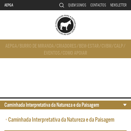
AEPGA
QUEM SOMOS
CONTACTOS
NEWSLETTER
AEPGA
/
BURRO DE MIRANDA
/
CRIADORES
/
BEM-ESTAR
/
CVBM
/
CALP
/
EVENTOS
/
COMO APOIAR
Caminhada Interpretativa da Natureza e da Paisagem
•
Caminhada Interpretativa da Natureza e da Paisagem