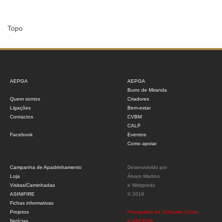
Topo
AEPGA
AEPGA
Burro de Miranda
Quem somos
Criadores
Ligações
Bem-estar
Contactos
CVBM
CALP
Facebook
Eventos
Como apoiar
Campanha de Apadrinhamento
Desenvolvido por
Loja
Álvaro Martino
Visitas/Caminhadas
e
Webprodz
ASINIFIRE
© 2019
Fichas informativas
Projetos
Fotografias de ©Cláudia Costa
Notícias
e ©AEPGA.