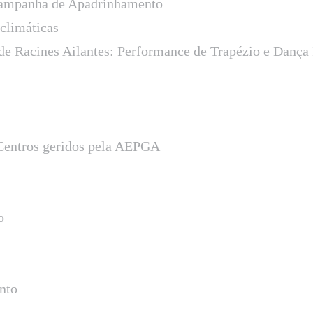
ampanha de Apadrinhamento
 climáticas
o de Racines Ailantes: Performance de Trapézio e Danç
 Centros geridos pela AEPGA
o
nto