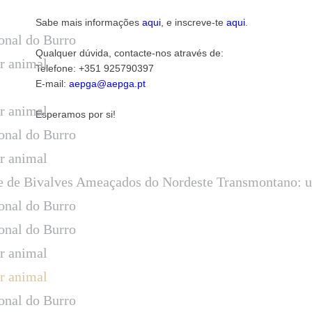
Sabe mais informações
aqui
, e inscreve-te
aqui
.
onal do Burro
Qualquer dúvida, contacte-nos através de:
ar animal
Telefone: +351 925790397
E-mail:
aepga@aepga.pt
ar animal
Esperamos por si!
onal do Burro
ar animal
 e de Bivalves Ameaçados do Nordeste Transmontano: 
onal do Burro
onal do Burro
ar animal
ar animal
onal do Burro