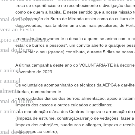
troca de experiências e no reconhecimento e divulgação dos r
como de quem a habita. É neste sentido que a nossa missão
onal do Burro
na valorização do Burro de Miranda assim como da cultura d
despovoadas, mas também uma das mais peculiares, de Portug
vera an Fiesta
Apoio ao Caminhante
Iremos lançar novamente o desafio a quem se anima com o no
estar de burros e pessoas”, um convite aberto a qualquer pe
onal do Burro
queira dar o seu (grande) contributo, durante 5 dias na noss
A última campanha deste ano do VOLUNTARIA-TE irá decorrer 
ar animal
Novembro de 2023.
ar animal
Os voluntários acompanharão os técnicos da AEPGA e dar-lhe
ralmente
tarefas, nomeadamente:
- nos cuidados diários dos burros: alimentação, apoio a trata
onal do Burro
limpeza dos cascos e outros cuidados quotidianos;
ar animal
- na manutenção diária dos Centros: limpeza e arrumação do
(limpeza de estrume, construção/arranjo de vedações, fazer a
limpeza dos cobrejões, suadouros e alforges, limpeza e recol
onal do Burro
adjacentes ao centro);