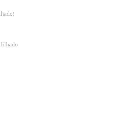
lhado!
filhado