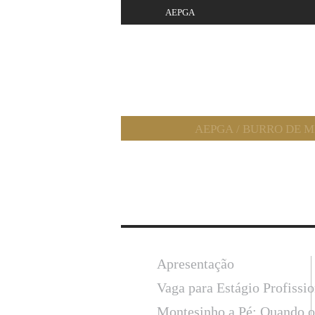
AEPGA
AEPGA
/
BURRO DE 
Apresentação
Vaga para Estágio Profissi
Montesinho a Pé: Quando o 