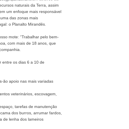
ecursos naturais da Terra, assim
 tem um enfoque mais responsável
e uma das zonas mais
al: o Planalto Mirandês.
sso mote: “Trabalhar pelo bem-
ssoa, com mais de 18 anos, que
a companhia.
entre os dias 6 a 10 de
s-ão apoio nas mais variadas
mentos veterinários, escovagem,
 espaço, tarefas de manutenção
 cama dos burros, arrumar fardos,
ha de lenha dos lameiros