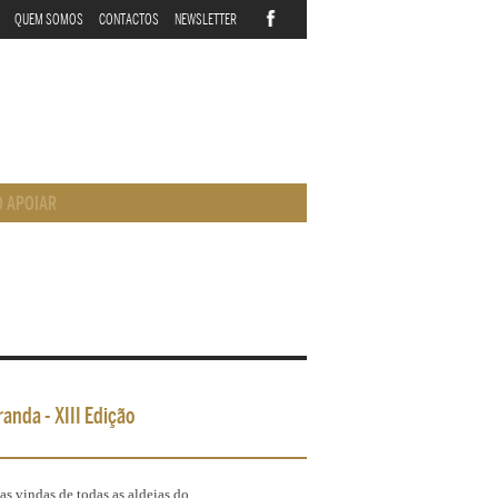
QUEM SOMOS
CONTACTOS
NEWSLETTER
 APOIAR
anda - XIII Edição
as vindas de todas as aldeias do