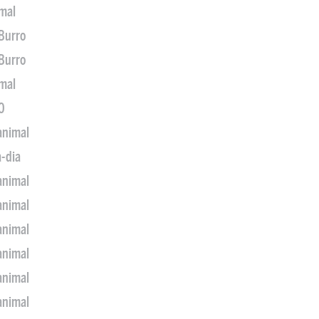
imal
 Burro
 Burro
imal
0
animal
a-dia
animal
animal
animal
animal
animal
animal