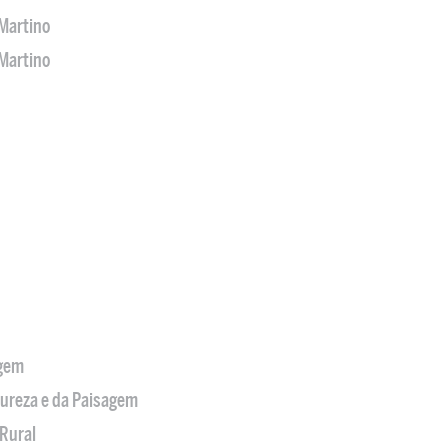
Martino
Martino
agem
tureza e da Paisagem
Rural