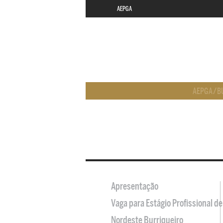
AEPGA
AEPGA
/
B
Apresentação
Vaga para Estágio Profissional 
Nordeste Burriqueiro