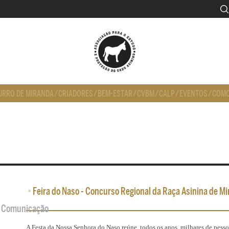
URRO DE MIRANDA
/
CRIADORES
/
BEM-ESTAR
/
CVBM
/
CALP
/
EVENTOS
/
COMO
•
Feira do Naso - Concurso Regional da Raça Asinina de Mir
de Comunicação
A Festa da Nossa Senhora do Naso reúne, todos os anos, milhares de pesso