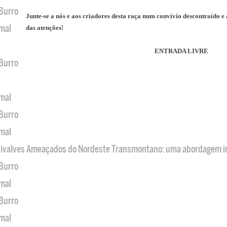
 Burro
Junte-se a nós e aos criadores desta raça num convívio descontraído e
imal
das atenções!
ENTRADA LIVRE
 Burro
imal
 Burro
imal
 Bivalves Ameaçados do Nordeste Transmontano: uma abordagem i
 Burro
imal
 Burro
imal