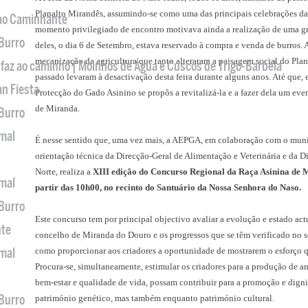
Planalto Mirandês, assumindo-se como uma das principais celebrações da 
 ao Caminhante
momento privilegiado de encontro motivava ainda a realização de uma gr
 Burro
deles, o dia 6 de Setembro, estava reservado à compra e venda de burros. A
mecanização da agricultura que tanto alteraram a paisagem social do Plan
 faz ao caminho | Moinhos de Água e Cuscos de Trigo-Barbela
passado levaram à desactivação desta feira durante alguns anos. Até que,
an Fiesta
Protecção do Gado Asinino se propôs a revitalizá-la e a fazer dela um ev
de Miranda.
 Burro
imal
É nesse sentido que, uma vez mais, a AEPGA, em colaboração com o muni
orientação técnica da Direcção-Geral de Alimentação e Veterinária e da D
Norte, realiza a
XIII edição do Concurso Regional da Raça Asinina de M
imal
partir das 10h00, no recinto do Santuário da Nossa Senhora do Naso.
 Burro
Este concurso tem por principal objectivo avaliar a evolução e estado act
nte
concelho de Miranda do Douro e os progressos que se têm verificado no
imal
como proporcionar aos criadores a oportunidade de mostrarem o esforço 
Procura-se, simultaneamente, estimular os criadores para a produção de ani
bem-estar e qualidade de vida, possam contribuir para a promoção e digni
 Burro
património genético, mas também enquanto património cultural.