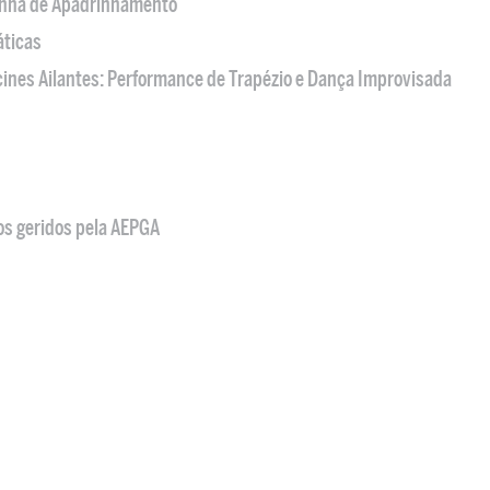
nha de Apadrinhamento
áticas
acines Ailantes: Performance de Trapézio e Dança Improvisada
os geridos pela AEPGA