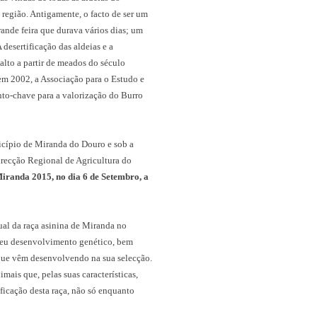
região. Antigamente, o facto de ser um
ande feira que durava vários dias; um
 desertificação das aldeias e a
alto a partir de meados do século
 em 2002, a Associação para o Estudo e
ento-chave para a valorização do Burro
cípio de Miranda do Douro e sob a
irecção Regional de Agricultura do
iranda 2015, no dia 6 de Setembro, a
ual da raça asinina de Miranda no
 seu desenvolvimento genético, bem
que vêm desenvolvendo na sua selecção.
mais que, pelas suas características,
ficação desta raça, não só enquanto