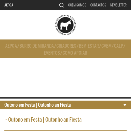
AEPGA
QUEM SOMOS
CONTACTOS
NEWSLETTER
AEPGA
/
BURRO DE MIRANDA
/
CRIADORES
/
BEM-ESTAR
/
CVBM
/
CALP
/
EVENTOS
/
COMO APOIAR
Outono em Festa | Outonho an Fiesta
•
Outono em Festa | Outonho an Fiesta