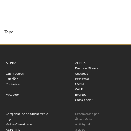
Topo
AEPGA
AEPGA
Burro de Miranda
Quem somos
Criadores
Ligações
Bem-estar
Contactos
CVBM
CALP
Facebook
Eventos
Como apoiar
Campanha de Apadrinhamento
Desenvolvido por
Loja
Álvaro Martino
Visitas/Caminhadas
e
Webprodz
ASINIFIRE
© 2019