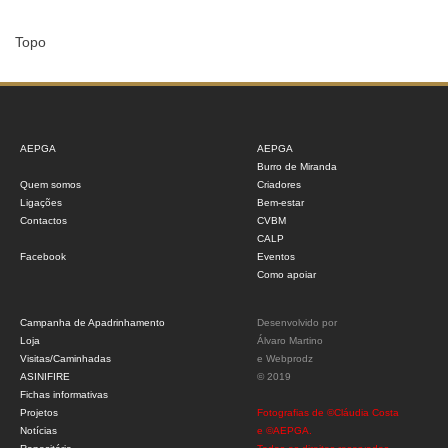
Topo
AEPGA
AEPGA
Burro de Miranda
Quem somos
Criadores
Ligações
Bem-estar
Contactos
CVBM
CALP
Facebook
Eventos
Como apoiar
Campanha de Apadrinhamento
Desenvolvido por
Loja
Álvaro Martino
Visitas/Caminhadas
e
Webprodz
ASINIFIRE
© 2019
Fichas informativas
Projetos
Fotografias de ©Cláudia Costa
Notícias
e ©AEPGA.