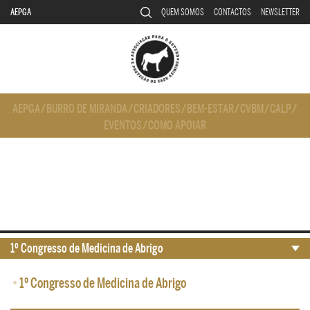
AEPGA
QUEM SOMOS
CONTACTOS
NEWSLETTER
AEPGA
/
BURRO DE MIRANDA
/
CRIADORES
/
BEM-ESTAR
/
CVBM
/
CALP
/
EVENTOS
/
COMO APOIAR
1º Congresso de Medicina de Abrigo
•
1º Congresso de Medicina de Abrigo