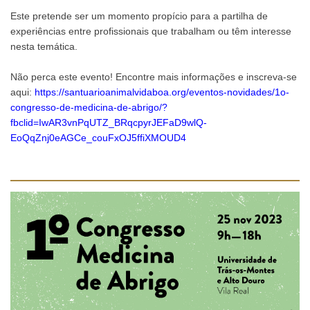
Este pretende ser um momento propício para a partilha de
experiências entre profissionais que trabalham ou têm interesse
nesta temática.
Não perca este evento! Encontre mais informações e inscreva-se
aqui:
https://santuarioanimalvidaboa.org/eventos-novidades/1o-
congresso-de-medicina-de-abrigo/?
fbclid=IwAR3vnPqUTZ_BRqcpyrJEFaD9wlQ-
EoQqZnj0eAGCe_couFxOJ5ffiXMOUD4