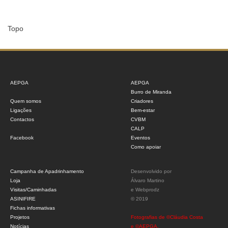
Topo
AEPGA
AEPGA
Burro de Miranda
Quem somos
Criadores
Ligações
Bem-estar
Contactos
CVBM
CALP
Facebook
Eventos
Como apoiar
Campanha de Apadrinhamento
Desenvolvido por
Loja
Álvaro Martino
Visitas/Caminhadas
e
Webprodz
ASINIFIRE
© 2019
Fichas informativas
Projetos
Fotografias de ©Cláudia Costa
Notícias
e ©AEPGA.