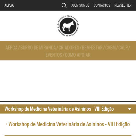
AEPGA
QUEM SOMOS
CONTACTOS
NEWSLETTER
AEPGA
/
BURRO DE MIRANDA
/
CRIADORES
/
BEM-ESTAR
/
CVBM
/
CALP
/
EVENTOS
/
COMO APOIAR
Workshop de Medicina Veterinária de Asininos - VIII Edição
•
Workshop de Medicina Veterinária de Asininos - VIII Edição