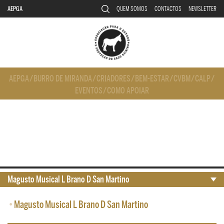
AEPGA
QUEM SOMOS
CONTACTOS
NEWSLETTER
AEPGA
/
BURRO DE MIRANDA
/
CRIADORES
/
BEM-ESTAR
/
CVBM
/
CALP
/
EVENTOS
/
COMO APOIAR
Magusto Musical L Brano D San Martino
•
Magusto Musical L Brano D San Martino