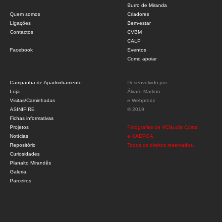
Burro de Miranda
Quem somos
Criadores
Ligações
Bem-estar
Contactos
CVBM
CALP
Facebook
Eventos
Como apoiar
Campanha de Apadrinhamento
Desenvolvido por
Loja
Álvaro Martino
Visitas/Caminhadas
e
Webprodz
ASINIFIRE
© 2019
Fichas informativas
Projetos
Fotografias de ©Cláudia Costa
Notícias
e ©AEPGA.
Repositório
Todos os direitos reservados.
Curiosidades
Planalto Mirandês
Galeria
Parceiros