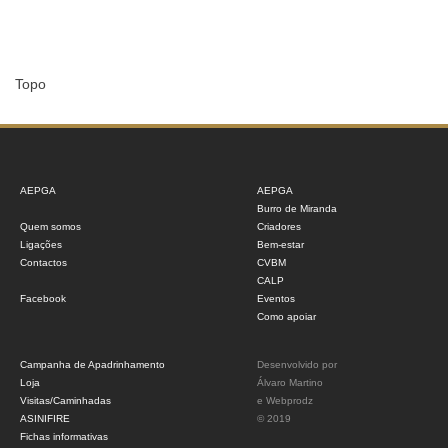
Topo
AEPGA
AEPGA
Burro de Miranda
Quem somos
Criadores
Ligações
Bem-estar
Contactos
CVBM
CALP
Facebook
Eventos
Como apoiar
Campanha de Apadrinhamento
Desenvolvido por
Loja
Álvaro Martino
Visitas/Caminhadas
e
Webprodz
ASINIFIRE
© 2019
Fichas informativas