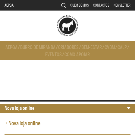
AEPGA
QUEM SOMOS
CONTACTOS
NEWSLETTER
AEPGA
/
BURRO DE MIRANDA
/
CRIADORES
/
BEM-ESTAR
/
CVBM
/
CALP
/
EVENTOS
/
COMO APOIAR
Nova loja online
•
Nova loja online