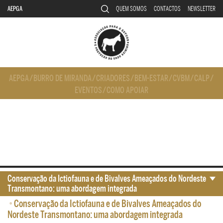
AEPGA
QUEM SOMOS
CONTACTOS
NEWSLETTER
AEPGA
/
BURRO DE MIRANDA
/
CRIADORES
/
BEM-ESTAR
/
CVBM
/
CALP
/
EVENTOS
/
COMO APOIAR
Conservação da Ictiofauna e de Bivalves Ameaçados do Nordeste
Transmontano: uma abordagem integrada
•
Conservação da Ictiofauna e de Bivalves Ameaçados do
Nordeste Transmontano: uma abordagem integrada