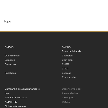
Topo
AEPGA
AEPGA
Burro de Miranda
Quem somos
Criadores
Ligações
Bem-estar
Contactos
CVBM
CALP
Facebook
Eventos
Como apoiar
Campanha de Apadrinhamento
Desenvolvido por
Loja
Álvaro Martino
Visitas/Caminhadas
e
Webprodz
ASINIFIRE
© 2019
Fichas informativas